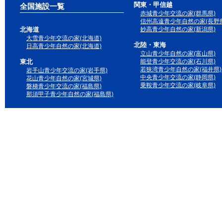
関東・甲信越
全国施設一覧
赤城青少年交流の家(群馬県)
信州高遠青少年自然の家(長野県
北海道
妙高青少年自然の家(新潟県)
大雪青少年交流の家(北海道)
北陸・東海
日高青少年自然の家(北海道)
立山青少年自然の家(富山県)
東北
能登青少年交流の家(石川県)
若狭湾青少年自然の家(福井県)
岩手山青少年交流の家(岩手県)
中央青少年交流の家(静岡県)
花山青少年自然の家(宮城県)
乗鞍青少年交流の家(岐阜県)
磐梯青少年交流の家(福島県)
那須甲子青少年自然の家(福島県)