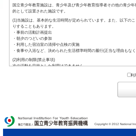
国立青少年教育施設は、青少年及び青少年教育指導者その他の青少年
的として設置された施設です。
(1)当施設は、基本的な生活時間が定められています。また、以下の
りすることもあります。
・事前の活動計画提出
・朝夕のつどいの参加
・利用した宿泊室の清掃や点検の実施
・食事や入浴など、決められた生活標準時間の履行(正当な理由もなく
(2)利用の制限(禁止事項)
次の活動を目的とした利用はできません。
●特定の政党を支持、またはこれに反対するための政治教育その他の
利
●特定の宗教を支持、またはこれに反対するための宗教教育その他の
域での勧誘活動を行ったり、自らの団体の活動をアピールする活動等)
ご利用に際しては、本約款や定められた決まりやマナーを守るととも
Copyright © 2012 National Ins
独立行政法人 国立青少年教育振興機構