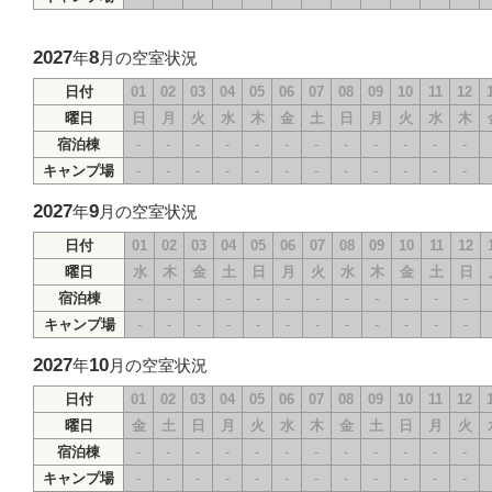
2027
8
年
月の空室状況
日付
01
02
03
04
05
06
07
08
09
10
11
12
曜日
日
月
火
水
木
金
土
日
月
火
水
木
宿泊棟
-
-
-
-
-
-
-
-
-
-
-
-
キャンプ場
-
-
-
-
-
-
-
-
-
-
-
-
2027
9
年
月の空室状況
日付
01
02
03
04
05
06
07
08
09
10
11
12
曜日
水
木
金
土
日
月
火
水
木
金
土
日
宿泊棟
-
-
-
-
-
-
-
-
-
-
-
-
キャンプ場
-
-
-
-
-
-
-
-
-
-
-
-
2027
10
年
月の空室状況
日付
01
02
03
04
05
06
07
08
09
10
11
12
曜日
金
土
日
月
火
水
木
金
土
日
月
火
宿泊棟
-
-
-
-
-
-
-
-
-
-
-
-
キャンプ場
-
-
-
-
-
-
-
-
-
-
-
-