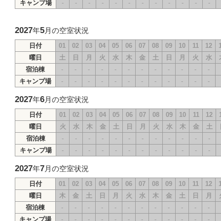
キャンプ場
-
-
-
-
-
-
-
-
-
-
-
-
2027
5
年
月の空室状況
日付
01
02
03
04
05
06
07
08
09
10
11
12
曜日
土
日
月
火
水
木
金
土
日
月
火
水
宿泊棟
-
-
-
-
-
-
-
-
-
-
-
-
キャンプ場
-
-
-
-
-
-
-
-
-
-
-
-
2027
6
年
月の空室状況
日付
01
02
03
04
05
06
07
08
09
10
11
12
曜日
火
水
木
金
土
日
月
火
水
木
金
土
宿泊棟
-
-
-
-
-
-
-
-
-
-
-
-
キャンプ場
-
-
-
-
-
-
-
-
-
-
-
-
2027
7
年
月の空室状況
日付
01
02
03
04
05
06
07
08
09
10
11
12
曜日
木
金
土
日
月
火
水
木
金
土
日
月
宿泊棟
-
-
-
-
-
-
-
-
-
-
-
-
キャンプ場
-
-
-
-
-
-
-
-
-
-
-
-