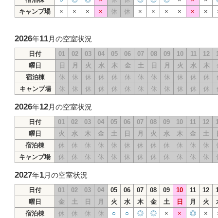
キャンプ場
×
×
×
×
休
休
×
×
×
×
×
×
2026
11
年
月の空室状況
日付
01
02
03
04
05
06
07
08
09
10
11
12
曜日
日
月
火
水
木
金
土
日
月
火
水
木
宿泊棟
休
休
休
休
休
休
休
休
休
休
休
休
キャンプ場
休
休
休
休
休
休
休
休
休
休
休
休
2026
12
年
月の空室状況
日付
01
02
03
04
05
06
07
08
09
10
11
12
曜日
火
水
木
金
土
日
月
火
水
木
金
土
宿泊棟
休
休
休
休
休
休
休
休
休
休
休
休
キャンプ場
休
休
休
休
休
休
休
休
休
休
休
休
2027
1
年
月の空室状況
日付
01
02
03
04
05
06
07
08
09
10
11
12
曜日
金
土
日
月
火
水
木
金
土
日
月
火
宿泊棟
休
休
休
休
○
○
◎
◎
×
×
◎
×