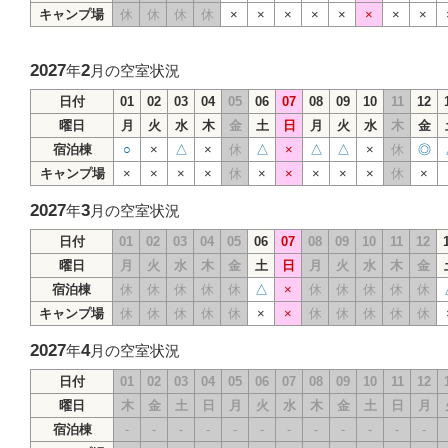
キャンプ場
休
休
休
休
×
×
×
×
×
×
×
×
2027
2
年
月の空室状況
日付
01
02
03
04
05
06
07
08
09
10
11
12
曜日
月
火
水
木
金
土
日
月
火
水
木
金
宿泊棟
○
×
△
×
休
△
×
△
△
×
休
◎
キャンプ場
×
×
×
×
休
×
×
×
×
×
休
×
2027
3
年
月の空室状況
日付
01
02
03
04
05
06
07
08
09
10
11
12
曜日
月
火
水
木
金
土
日
月
火
水
木
金
宿泊棟
休
休
休
休
休
△
×
休
休
休
休
休
キャンプ場
休
休
休
休
休
×
×
休
休
休
休
休
2027
4
年
月の空室状況
日付
01
02
03
04
05
06
07
08
09
10
11
12
曜日
木
金
土
日
月
火
水
木
金
土
日
月
宿泊棟
-
-
-
-
-
-
-
-
-
-
-
-