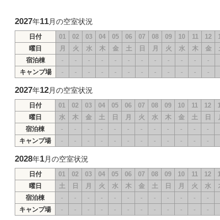
2027
11
年
月の空室状況
日付
01
02
03
04
05
06
07
08
09
10
11
12
曜日
月
火
水
木
金
土
日
月
火
水
木
金
宿泊棟
-
-
-
-
-
-
-
-
-
-
-
-
キャンプ場
-
-
-
-
-
-
-
-
-
-
-
-
2027
12
年
月の空室状況
日付
01
02
03
04
05
06
07
08
09
10
11
12
曜日
水
木
金
土
日
月
火
水
木
金
土
日
宿泊棟
-
-
-
-
-
-
-
-
-
-
-
-
キャンプ場
-
-
-
-
-
-
-
-
-
-
-
-
2028
1
年
月の空室状況
日付
01
02
03
04
05
06
07
08
09
10
11
12
曜日
土
日
月
火
水
木
金
土
日
月
火
水
宿泊棟
-
-
-
-
-
-
-
-
-
-
-
-
キャンプ場
-
-
-
-
-
-
-
-
-
-
-
-