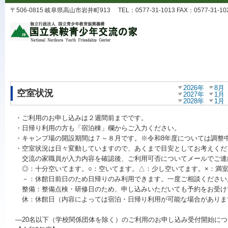
〒506-0815 岐阜県高山市岩井町913 TEL：0577-31-1013 FAX：0577-31-1025
2026年
8月
空室状況
2027年
1月
2028年
1月
・ご利用のお申し込みは２週間前までです。
・日帰り利用の方も「宿泊棟」欄からご入力ください。
・キャンプ場の開設期間は７～８月です。※令和8年度については調整
・空室状況は日々変動していますので、あくまで目安としてお考えくだ
交流の家職員が入力内容を確認後、ご利用可否についてメールでご連
◎：十分空いてます。○：空いてます。△：少し空いてます。×：満
－：休館日前日のため日帰りのみ利用できます。一度ご相談ください
整備：整備点検・研修日のため、申し込みいただいても予約をお受け
休：休館日（内容によっては宿泊・日帰り利用が可能な場合がありま
―20名以下（学校関係団体を除く）のご利用のお申し込み受付開始につ