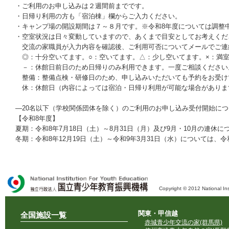
・ご利用のお申し込みは２週間前までです。
・日帰り利用の方も「宿泊棟」欄からご入力ください。
・キャンプ場の開設期間は７～８月です。※令和8年度については調整
・空室状況は日々変動していますので、あくまで目安としてお考えくだ
交流の家職員が入力内容を確認後、ご利用可否についてメールでご連
◎：十分空いてます。○：空いてます。△：少し空いてます。×：満
－：休館日前日のため日帰りのみ利用できます。一度ご相談ください
整備：整備点検・研修日のため、申し込みいただいても予約をお受け
休：休館日（内容によっては宿泊・日帰り利用が可能な場合がありま
―20名以下（学校関係団体を除く）のご利用のお申し込み受付開始につ
【令和8年度】
夏期：令和8年7月18日（土）～8月31日（月）及び9月・10月の連休に
冬期：令和8年12月19日（土）～令和9年3月31日（水）については、令
Copyright © 2012 National Ins
独立行政法人 国立青少年教育振興機構
関東・甲信越
全国施設一覧
赤城青少年交流の家(群馬県)