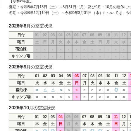
【令和8年度】
夏期：令和8年7月18日（土）～8月31日（月）及び9月・10月の連休に
冬期：令和8年12月19日（土）～令和9年3月31日（水）については、令
2026
8
年
月の空室状況
日付
01
02
03
04
05
06
07
08
09
10
11
12
曜日
土
日
月
火
水
木
金
土
日
月
火
水
宿泊棟
-
-
-
-
-
-
-
-
-
-
-
-
キャンプ場
-
-
-
-
-
-
-
-
-
-
-
-
2026
9
年
月の空室状況
日付
01
02
03
04
05
06
07
08
09
10
11
12
曜日
火
水
木
金
土
日
月
火
水
木
金
土
宿泊棟
○
△
△
○
×
×
×
×
×
×
◎
×
キャンプ場
×
×
×
×
×
×
×
×
×
×
×
×
2026
10
年
月の空室状況
日付
01
02
03
04
05
06
07
08
09
10
11
12
曜日
木
金
土
日
月
火
水
木
金
土
日
月
宿泊棟
○
◎
◎
×
休
休
◎
◎
◎
×
×
×