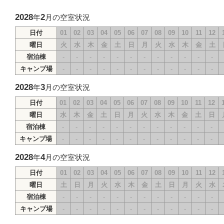
2028
2
年
月の空室状況
日付
01
02
03
04
05
06
07
08
09
10
11
12
曜日
火
水
木
金
土
日
月
火
水
木
金
土
宿泊棟
-
-
-
-
-
-
-
-
-
-
-
-
キャンプ場
-
-
-
-
-
-
-
-
-
-
-
-
2028
3
年
月の空室状況
日付
01
02
03
04
05
06
07
08
09
10
11
12
曜日
水
木
金
土
日
月
火
水
木
金
土
日
宿泊棟
-
-
-
-
-
-
-
-
-
-
-
-
キャンプ場
-
-
-
-
-
-
-
-
-
-
-
-
2028
4
年
月の空室状況
日付
01
02
03
04
05
06
07
08
09
10
11
12
曜日
土
日
月
火
水
木
金
土
日
月
火
水
宿泊棟
-
-
-
-
-
-
-
-
-
-
-
-
キャンプ場
-
-
-
-
-
-
-
-
-
-
-
-