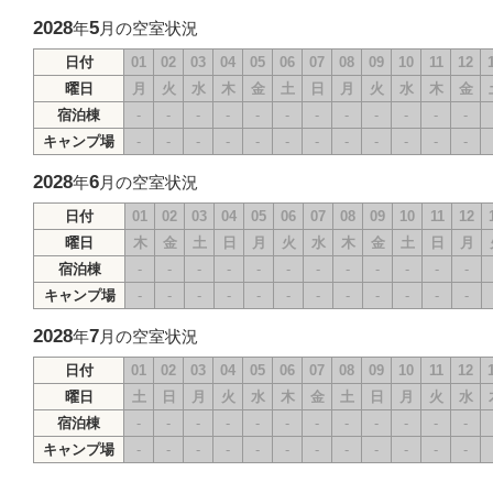
2028
5
年
月の空室状況
日付
01
02
03
04
05
06
07
08
09
10
11
12
曜日
月
火
水
木
金
土
日
月
火
水
木
金
宿泊棟
-
-
-
-
-
-
-
-
-
-
-
-
キャンプ場
-
-
-
-
-
-
-
-
-
-
-
-
2028
6
年
月の空室状況
日付
01
02
03
04
05
06
07
08
09
10
11
12
曜日
木
金
土
日
月
火
水
木
金
土
日
月
宿泊棟
-
-
-
-
-
-
-
-
-
-
-
-
キャンプ場
-
-
-
-
-
-
-
-
-
-
-
-
2028
7
年
月の空室状況
日付
01
02
03
04
05
06
07
08
09
10
11
12
曜日
土
日
月
火
水
木
金
土
日
月
火
水
宿泊棟
-
-
-
-
-
-
-
-
-
-
-
-
キャンプ場
-
-
-
-
-
-
-
-
-
-
-
-