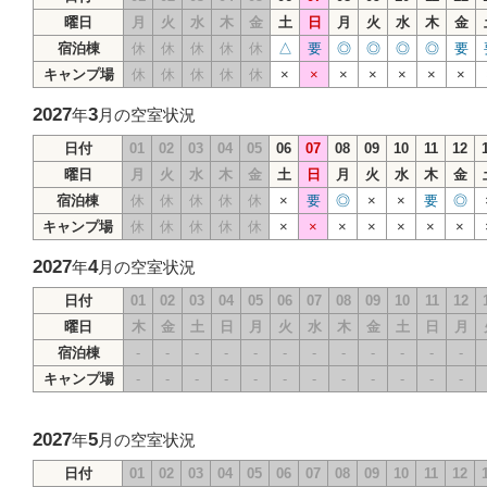
曜日
月
火
水
木
金
土
日
月
火
水
木
金
宿泊棟
休
休
休
休
休
△
要
◎
◎
◎
◎
要
キャンプ場
休
休
休
休
休
×
×
×
×
×
×
×
2027
3
年
月の空室状況
日付
01
02
03
04
05
06
07
08
09
10
11
12
曜日
月
火
水
木
金
土
日
月
火
水
木
金
宿泊棟
休
休
休
休
休
×
要
◎
×
×
要
◎
キャンプ場
休
休
休
休
休
×
×
×
×
×
×
×
2027
4
年
月の空室状況
日付
01
02
03
04
05
06
07
08
09
10
11
12
曜日
木
金
土
日
月
火
水
木
金
土
日
月
宿泊棟
-
-
-
-
-
-
-
-
-
-
-
-
キャンプ場
-
-
-
-
-
-
-
-
-
-
-
-
2027
5
年
月の空室状況
日付
01
02
03
04
05
06
07
08
09
10
11
12