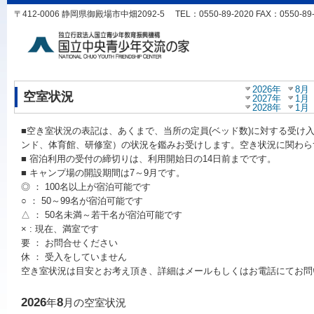
〒412-0006 静岡県御殿場市中畑2092-5 TEL：0550-89-2020 FAX：0550-89-20
2026年
8月
空室状況
2027年
1月
2028年
1月
■空き室状況の表記は、あくまで、当所の定員(ベッド数)に対する受
ンド、体育館、研修室）の状況を鑑みお受けします。空き状況に関わら
■ 宿泊利用の受付の締切りは、利用開始日の14日前までです。
■ キャンプ場の開設期間は7～9月です。
◎ ： 100名以上が宿泊可能です
○ ： 50～99名が宿泊可能です
△ ： 50名未満～若干名が宿泊可能です
× : 現在、満室です
要 ： お問合せください
休 ： 受入をしていません
空き室状況は目安とお考え頂き、詳細はメールもしくはお電話にてお問
2026
8
年
月の空室状況