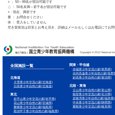
○ ： 50～99名が宿泊可能です
△ ： 50名未満～若干名が宿泊可能です
× : 現在、満室です
要 ： お問合せください
休 ： 受入をしていません
空き室状況は目安とお考え頂き、詳細はメールもしくはお電話にてお問
Copyright © 2012 National Ins
独立行政法人 国立青少年教育振興機構
関東・甲信越
全国施設一覧
赤城青少年交流の家(群馬県)
信州高遠青少年自然の家(長野県
北海道
妙高青少年自然の家(新潟県)
大雪青少年交流の家(北海道)
北陸・東海
日高青少年自然の家(北海道)
立山青少年自然の家(富山県)
東北
能登青少年交流の家(石川県)
若狭湾青少年自然の家(福井県)
岩手山青少年交流の家(岩手県)
中央青少年交流の家(静岡県)
花山青少年自然の家(宮城県)
乗鞍青少年交流の家(岐阜県)
磐梯青少年交流の家(福島県)
那須甲子青少年自然の家(福島県)