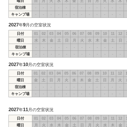
曜日
日
月
火
水
木
金
土
日
月
火
水
木
宿泊棟
-
-
-
-
-
-
-
-
-
-
-
-
キャンプ場
-
-
-
-
-
-
-
-
-
-
-
-
2027
9
年
月の空室状況
日付
01
02
03
04
05
06
07
08
09
10
11
12
曜日
水
木
金
土
日
月
火
水
木
金
土
日
宿泊棟
-
-
-
-
-
-
-
-
-
-
-
-
キャンプ場
-
-
-
-
-
-
-
-
-
-
-
-
2027
10
年
月の空室状況
日付
01
02
03
04
05
06
07
08
09
10
11
12
曜日
金
土
日
月
火
水
木
金
土
日
月
火
宿泊棟
-
-
-
-
-
-
-
-
-
-
-
-
キャンプ場
-
-
-
-
-
-
-
-
-
-
-
-
2027
11
年
月の空室状況
日付
01
02
03
04
05
06
07
08
09
10
11
12
曜日
月
火
水
木
金
土
日
月
火
水
木
金