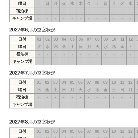
曜日
土
日
月
火
水
木
金
土
日
月
火
水
宿泊棟
-
-
-
-
-
-
-
-
-
-
-
-
キャンプ場
-
-
-
-
-
-
-
-
-
-
-
-
2027
6
年
月の空室状況
日付
01
02
03
04
05
06
07
08
09
10
11
12
曜日
火
水
木
金
土
日
月
火
水
木
金
土
宿泊棟
-
-
-
-
-
-
-
-
-
-
-
-
キャンプ場
-
-
-
-
-
-
-
-
-
-
-
-
2027
7
年
月の空室状況
日付
01
02
03
04
05
06
07
08
09
10
11
12
曜日
木
金
土
日
月
火
水
木
金
土
日
月
宿泊棟
-
-
-
-
-
-
-
-
-
-
-
-
キャンプ場
-
-
-
-
-
-
-
-
-
-
-
-
2027
8
年
月の空室状況
日付
01
02
03
04
05
06
07
08
09
10
11
12