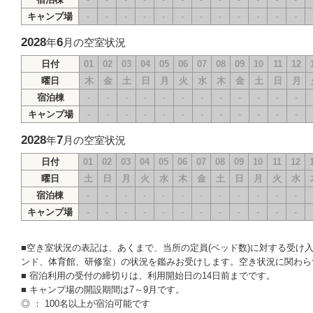
キャンプ場
-
-
-
-
-
-
-
-
-
-
-
-
2028
6
年
月の空室状況
日付
01
02
03
04
05
06
07
08
09
10
11
12
曜日
木
金
土
日
月
火
水
木
金
土
日
月
宿泊棟
-
-
-
-
-
-
-
-
-
-
-
-
キャンプ場
-
-
-
-
-
-
-
-
-
-
-
-
2028
7
年
月の空室状況
日付
01
02
03
04
05
06
07
08
09
10
11
12
曜日
土
日
月
火
水
木
金
土
日
月
火
水
宿泊棟
-
-
-
-
-
-
-
-
-
-
-
-
キャンプ場
-
-
-
-
-
-
-
-
-
-
-
-
■空き室状況の表記は、あくまで、当所の定員(ベッド数)に対する受
ンド、体育館、研修室）の状況を鑑みお受けします。空き状況に関わら
■ 宿泊利用の受付の締切りは、利用開始日の14日前までです。
■ キャンプ場の開設期間は7～9月です。
◎ ： 100名以上が宿泊可能です