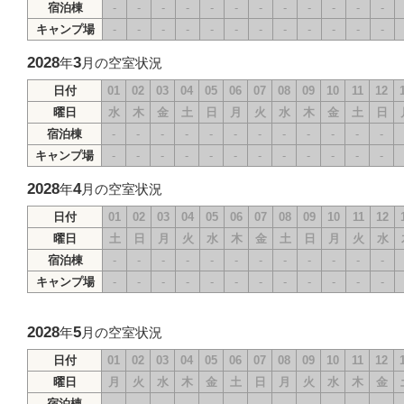
宿泊棟
-
-
-
-
-
-
-
-
-
-
-
-
キャンプ場
-
-
-
-
-
-
-
-
-
-
-
-
2028
3
年
月の空室状況
日付
01
02
03
04
05
06
07
08
09
10
11
12
曜日
水
木
金
土
日
月
火
水
木
金
土
日
宿泊棟
-
-
-
-
-
-
-
-
-
-
-
-
キャンプ場
-
-
-
-
-
-
-
-
-
-
-
-
2028
4
年
月の空室状況
日付
01
02
03
04
05
06
07
08
09
10
11
12
曜日
土
日
月
火
水
木
金
土
日
月
火
水
宿泊棟
-
-
-
-
-
-
-
-
-
-
-
-
キャンプ場
-
-
-
-
-
-
-
-
-
-
-
-
2028
5
年
月の空室状況
日付
01
02
03
04
05
06
07
08
09
10
11
12
曜日
月
火
水
木
金
土
日
月
火
水
木
金
宿泊棟
-
-
-
-
-
-
-
-
-
-
-
-