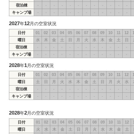
宿泊棟
-
-
-
-
-
-
-
-
-
-
-
-
キャンプ場
-
-
-
-
-
-
-
-
-
-
-
-
2027
12
年
月の空室状況
日付
01
02
03
04
05
06
07
08
09
10
11
12
曜日
水
木
金
土
日
月
火
水
木
金
土
日
宿泊棟
-
-
-
-
-
-
-
-
-
-
-
-
キャンプ場
-
-
-
-
-
-
-
-
-
-
-
-
2028
1
年
月の空室状況
日付
01
02
03
04
05
06
07
08
09
10
11
12
曜日
土
日
月
火
水
木
金
土
日
月
火
水
宿泊棟
-
-
-
-
-
-
-
-
-
-
-
-
キャンプ場
-
-
-
-
-
-
-
-
-
-
-
-
2028
2
年
月の空室状況
日付
01
02
03
04
05
06
07
08
09
10
11
12
曜日
火
水
木
金
土
日
月
火
水
木
金
土