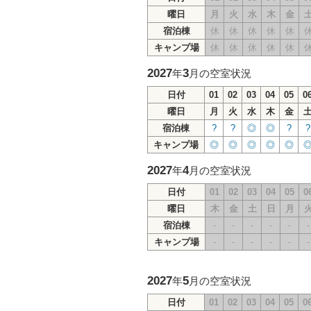
曜日
月
火
水
木
金
宿泊棟
休
休
休
休
休
キャンプ場
休
休
休
休
休
2027
3
年
月の空室状況
日付
01
02
03
04
05
0
曜日
月
火
水
木
金
宿泊棟
?
?
◎
◎
?
?
キャンプ場
◎
◎
◎
◎
◎
2027
4
年
月の空室状況
日付
01
02
03
04
05
0
曜日
木
金
土
日
月
宿泊棟
-
-
-
-
-
-
キャンプ場
-
-
-
-
-
-
2027
5
年
月の空室状況
日付
01
02
03
04
05
0