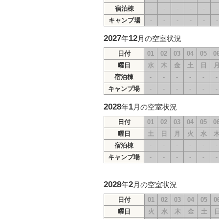
宿泊棟
-
-
-
-
-
-
キャンプ場
-
-
-
-
-
-
2027
12
年
月の空室状況
日付
01
02
03
04
05
0
曜日
水
木
金
土
日
宿泊棟
-
-
-
-
-
-
キャンプ場
-
-
-
-
-
-
2028
1
年
月の空室状況
日付
01
02
03
04
05
0
曜日
土
日
月
火
水
宿泊棟
-
-
-
-
-
-
キャンプ場
-
-
-
-
-
-
2028
2
年
月の空室状況
日付
01
02
03
04
05
0
曜日
火
水
木
金
土