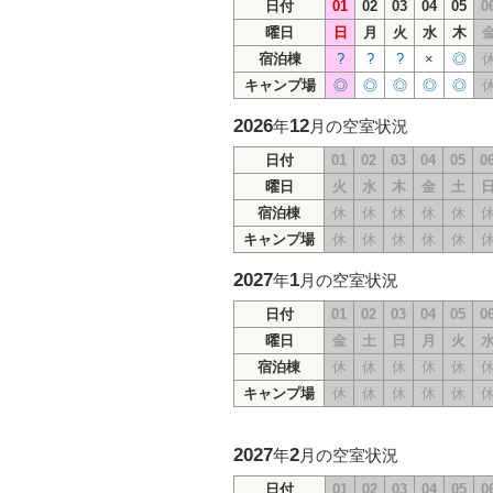
日付
01
02
03
04
05
0
曜日
日
月
火
水
木
宿泊棟
?
?
?
×
◎
キャンプ場
◎
◎
◎
◎
◎
2026
12
年
月の空室状況
日付
01
02
03
04
05
0
曜日
火
水
木
金
土
宿泊棟
休
休
休
休
休
キャンプ場
休
休
休
休
休
2027
1
年
月の空室状況
日付
01
02
03
04
05
0
曜日
金
土
日
月
火
宿泊棟
休
休
休
休
休
キャンプ場
休
休
休
休
休
2027
2
年
月の空室状況
日付
01
02
03
04
05
0