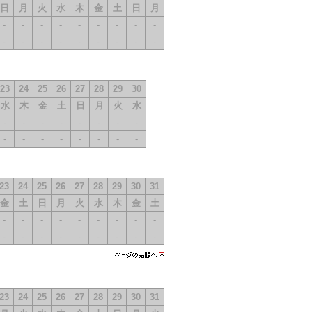
日
月
火
水
木
金
土
日
月
-
-
-
-
-
-
-
-
-
-
-
-
-
-
-
-
-
-
23
24
25
26
27
28
29
30
水
木
金
土
日
月
火
水
-
-
-
-
-
-
-
-
-
-
-
-
-
-
-
-
23
24
25
26
27
28
29
30
31
金
土
日
月
火
水
木
金
土
-
-
-
-
-
-
-
-
-
-
-
-
-
-
-
-
-
-
ページの先
頭へ
23
24
25
26
27
28
29
30
31