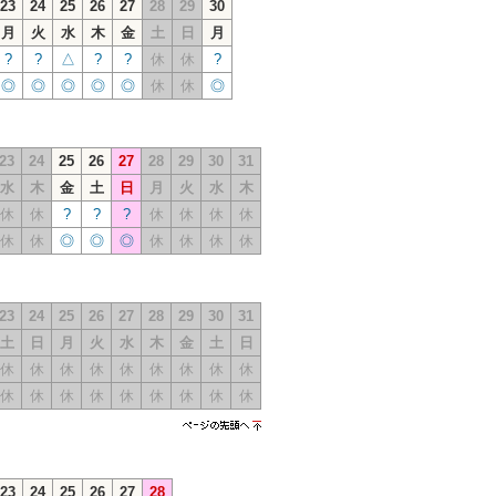
23
24
25
26
27
28
29
30
月
火
水
木
金
土
日
月
?
?
△
?
?
休
休
?
◎
◎
◎
◎
◎
休
休
◎
23
24
25
26
27
28
29
30
31
水
木
金
土
日
月
火
水
木
休
休
?
?
?
休
休
休
休
休
休
◎
◎
◎
休
休
休
休
23
24
25
26
27
28
29
30
31
土
日
月
火
水
木
金
土
日
休
休
休
休
休
休
休
休
休
休
休
休
休
休
休
休
休
休
ページの先
頭へ
23
24
25
26
27
28