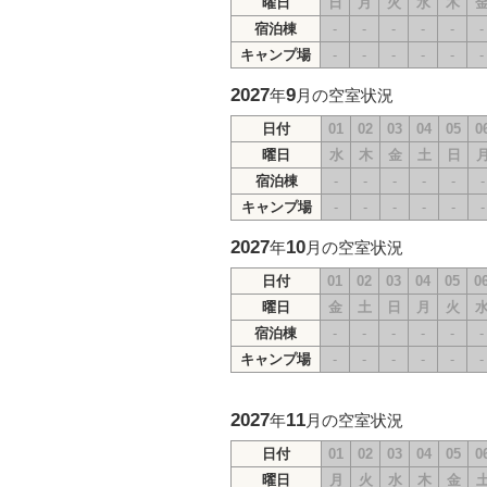
曜日
日
月
火
水
木
宿泊棟
-
-
-
-
-
-
キャンプ場
-
-
-
-
-
-
2027
9
年
月の空室状況
日付
01
02
03
04
05
0
曜日
水
木
金
土
日
宿泊棟
-
-
-
-
-
-
キャンプ場
-
-
-
-
-
-
2027
10
年
月の空室状況
日付
01
02
03
04
05
0
曜日
金
土
日
月
火
宿泊棟
-
-
-
-
-
-
キャンプ場
-
-
-
-
-
-
2027
11
年
月の空室状況
日付
01
02
03
04
05
0
曜日
月
火
水
木
金