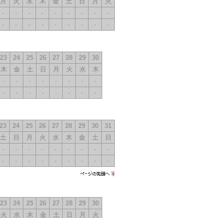
月
火
水
木
金
土
日
月
火
-
-
-
-
-
-
-
-
-
-
-
-
-
-
-
-
-
-
23
24
25
26
27
28
29
30
木
金
土
日
月
火
水
木
-
-
-
-
-
-
-
-
-
-
-
-
-
-
-
-
23
24
25
26
27
28
29
30
31
土
日
月
火
水
木
金
土
日
-
-
-
-
-
-
-
-
-
-
-
-
-
-
-
-
-
-
ページの先
頭へ
23
24
25
26
27
28
29
30
火
水
木
金
土
日
月
火