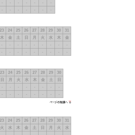
-
-
-
-
-
-
-
-
-
-
-
-
-
-
23
24
25
26
27
28
29
30
31
木
金
土
日
月
火
水
木
金
-
-
-
-
-
-
-
-
-
-
-
-
-
-
-
-
-
-
23
24
25
26
27
28
29
30
日
月
火
水
木
金
土
日
-
-
-
-
-
-
-
-
-
-
-
-
-
-
-
-
ページの先
頭へ
23
24
25
26
27
28
29
30
31
火
水
木
金
土
日
月
火
水
-
-
-
-
-
-
-
-
-