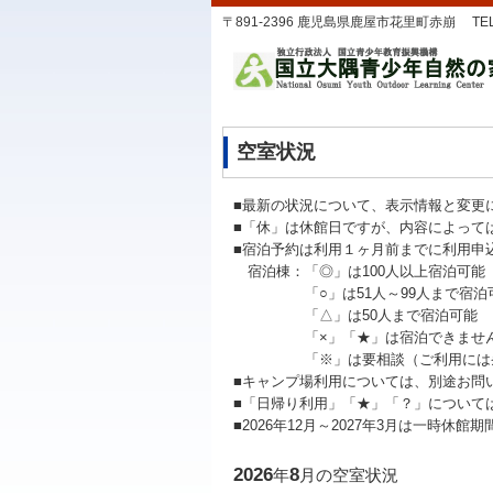
〒891-2396 鹿児島県鹿屋市花里町赤崩 TEL：0994
空室状況
■最新の状況について、表示情報と変更
■「休」は休館日ですが、内容によって
■宿泊予約は利用１ヶ月前までに利用申
宿泊棟：「◎」は100人以上宿泊可能
「○」は51人～99人まで宿泊
「△」は50人まで宿泊可能
「×」「★」は宿泊できませ
「※」は要相談（ご利用には条
■キャンプ場利用については、別途お問
■「日帰り利用」「★」「？」について
■2026年12月～2027年3月は一時
2026
8
年
月の空室状況