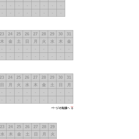
-
-
-
-
-
-
-
-
-
-
-
-
-
-
-
-
23
24
25
26
27
28
29
30
31
木
金
土
日
月
火
水
木
金
-
-
-
-
-
-
-
-
-
-
-
-
-
-
-
-
-
-
23
24
25
26
27
28
29
30
31
日
月
火
水
木
金
土
日
月
-
-
-
-
-
-
-
-
-
-
-
-
-
-
-
-
-
-
ページの先
頭へ
23
24
25
26
27
28
29
水
木
金
土
日
月
火