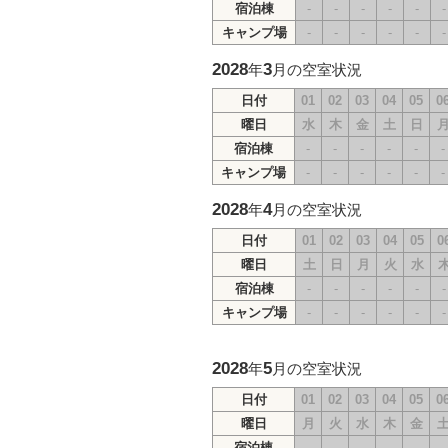
宿泊棟
-
-
-
-
-
-
キャンプ場
-
-
-
-
-
-
2028
3
年
月の空室状況
日付
01
02
03
04
05
0
曜日
水
木
金
土
日
宿泊棟
-
-
-
-
-
-
キャンプ場
-
-
-
-
-
-
2028
4
年
月の空室状況
日付
01
02
03
04
05
0
曜日
土
日
月
火
水
宿泊棟
-
-
-
-
-
-
キャンプ場
-
-
-
-
-
-
2028
5
年
月の空室状況
日付
01
02
03
04
05
0
曜日
月
火
水
木
金
宿泊棟
-
-
-
-
-
-