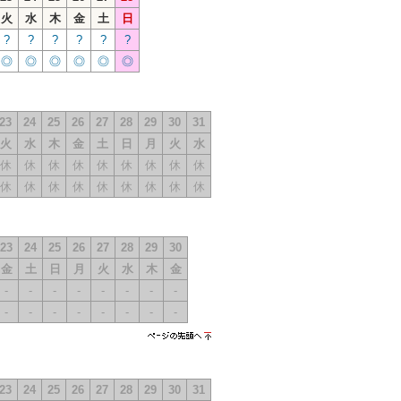
火
水
木
金
土
日
?
?
?
?
?
?
◎
◎
◎
◎
◎
◎
23
24
25
26
27
28
29
30
31
火
水
木
金
土
日
月
火
水
休
休
休
休
休
休
休
休
休
休
休
休
休
休
休
休
休
休
23
24
25
26
27
28
29
30
金
土
日
月
火
水
木
金
-
-
-
-
-
-
-
-
-
-
-
-
-
-
-
-
ページの先
頭へ
23
24
25
26
27
28
29
30
31