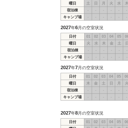
曜日
土
日
月
火
水
宿泊棟
-
-
-
-
-
-
キャンプ場
-
-
-
-
-
-
2027
6
年
月の空室状況
日付
01
02
03
04
05
0
曜日
火
水
木
金
土
宿泊棟
-
-
-
-
-
-
キャンプ場
-
-
-
-
-
-
2027
7
年
月の空室状況
日付
01
02
03
04
05
0
曜日
木
金
土
日
月
宿泊棟
-
-
-
-
-
-
キャンプ場
-
-
-
-
-
-
2027
8
年
月の空室状況
日付
01
02
03
04
05
0