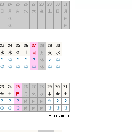
23
24
25
26
27
28
29
30
31
日
月
火
水
木
金
土
日
月
-
休
-
-
-
-
-
-
休
-
休
-
-
-
-
-
-
休
23
24
25
26
27
28
29
30
水
木
金
土
日
月
火
水
?
◎
?
?
?
休
○
◎
◎
◎
◎
◎
◎
休
◎
◎
23
24
25
26
27
28
29
30
31
金
土
日
月
火
水
木
金
土
?
?
?
休
休
休
※
?
?
◎
◎
◎
休
休
休
◎
◎
◎
ページの先
頭へ