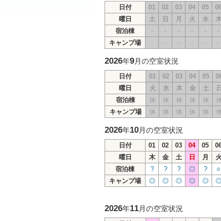
日付
01
02
03
04
05
0
曜日
土
日
月
火
水
宿泊棟
-
-
-
-
-
-
キャンプ場
-
-
-
-
-
-
2026
9
年
月の空室状況
日付
01
02
03
04
05
0
曜日
火
水
木
金
土
宿泊棟
休
休
休
休
休
キャンプ場
休
休
休
休
休
2026
10
年
月の空室状況
日付
01
02
03
04
05
0
曜日
木
金
土
日
月
宿泊棟
?
?
?
◎
?
○
キャンプ場
◎
◎
◎
◎
◎
2026
11
年
月の空室状況