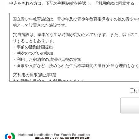
申込をされる方は、下記の利用約款を確認し、「利用約款に同意する」
国立青少年教育施設は、青少年及び青少年教育指導者その他の青少年
的として設置された施設です。
(1)当施設は、基本的な生活時間が定められています。また、以下の
りすることもあります。
・事前の活動計画提出
・朝夕のつどいの参加
・利用した宿泊室の清掃や点検の実施
・食事や入浴など、決められた生活標準時間の履行(正当な理由もなく
(2)利用の制限(禁止事項)
次の活動を目的とした利用はできません。
●特定の政党を支持、またはこれに反対するための政治教育その他の
利
●特定の宗教を支持、またはこれに反対するための宗教教育その他の
域での勧誘活動を行ったり、自らの団体の活動をアピールする活動等)
ご利用に際しては、本約款や定められた決まりやマナーを守るととも