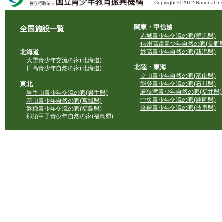
Copyright © 2012 National Ins
独立行政法人 国立青少年教育振興機構
関東・甲信越
全国施設一覧
赤城青少年交流の家(群馬県)
信州高遠青少年自然の家(長野県
北海道
妙高青少年自然の家(新潟県)
大雪青少年交流の家(北海道)
北陸・東海
日高青少年自然の家(北海道)
立山青少年自然の家(富山県)
東北
能登青少年交流の家(石川県)
若狭湾青少年自然の家(福井県)
岩手山青少年交流の家(岩手県)
中央青少年交流の家(静岡県)
花山青少年自然の家(宮城県)
乗鞍青少年交流の家(岐阜県)
磐梯青少年交流の家(福島県)
那須甲子青少年自然の家(福島県)