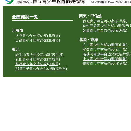
Copyright © 2012 National Ins
独立行政法人 国立青少年教育振興機構
関東・甲信越
全国施設一覧
赤城青少年交流の家(群馬県)
信州高遠青少年自然の家(長野県
北海道
妙高青少年自然の家(新潟県)
大雪青少年交流の家(北海道)
北陸・東海
日高青少年自然の家(北海道)
立山青少年自然の家(富山県)
東北
能登青少年交流の家(石川県)
若狭湾青少年自然の家(福井県)
岩手山青少年交流の家(岩手県)
中央青少年交流の家(静岡県)
花山青少年自然の家(宮城県)
乗鞍青少年交流の家(岐阜県)
磐梯青少年交流の家(福島県)
那須甲子青少年自然の家(福島県)