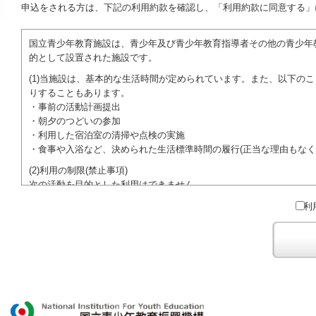
申込をされる方は、下記の利用約款を確認し、「利用約款に同意する」
国立青少年教育施設は、青少年及び青少年教育指導者その他の青少年
的として設置された施設です。
(1)当施設は、基本的な生活時間が定められています。また、以下の
りすることもあります。
・事前の活動計画提出
・朝夕のつどいの参加
・利用した宿泊室の清掃や点検の実施
・食事や入浴など、決められた生活標準時間の履行(正当な理由もなく
(2)利用の制限(禁止事項)
次の活動を目的とした利用はできません。
●特定の政党を支持、またはこれに反対するための政治教育その他の
利
●特定の宗教を支持、またはこれに反対するための宗教教育その他の
域での勧誘活動を行ったり、自らの団体の活動をアピールする活動等)
ご利用に際しては、本約款や定められた決まりやマナーを守るととも