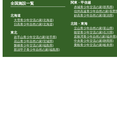
関東・甲信越
全国施設一覧
赤城青少年交流の家(群馬県)
信州高遠青少年自然の家(長野県
北海道
妙高青少年自然の家(新潟県)
大雪青少年交流の家(北海道)
北陸・東海
日高青少年自然の家(北海道)
立山青少年自然の家(富山県)
東北
能登青少年交流の家(石川県)
若狭湾青少年自然の家(福井県)
岩手山青少年交流の家(岩手県)
中央青少年交流の家(静岡県)
花山青少年自然の家(宮城県)
乗鞍青少年交流の家(岐阜県)
磐梯青少年交流の家(福島県)
那須甲子青少年自然の家(福島県)