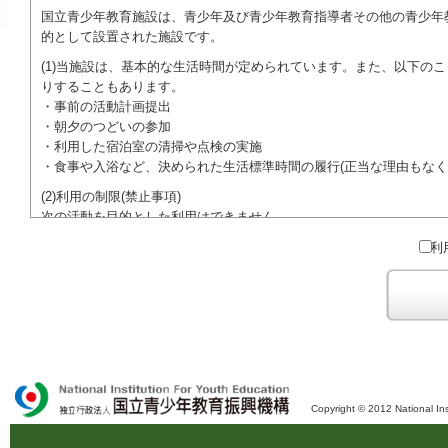
国立青少年教育施設は、青少年及び青少年教育指導者その他の青少年
的として設置された施設です。
(1)当施設は、基本的な生活時間が定められています。また、以下の
りすることもあります。
・事前の活動計画提出
・朝夕のつどいの参加
・利用した宿泊室の清掃や点検の実施
・食事や入浴など、決められた生活標準時間の履行(正当な理由もなく
(2)利用の制限(禁止事項)
次の活動を目的とした利用はできません。
●特定の政党を支持、またはこれに反対するための政治教育その他の
利
●特定の宗教を支持、またはこれに反対するための宗教教育その他の
域での勧誘活動を行ったり、自らの団体の活動をアピールする活動等)
ご利用に際しては、本約款や定められた決まりやマナーを守るととも
Copyright © 2012 National Ins
独立行政法人 国立青少年教育振興機構