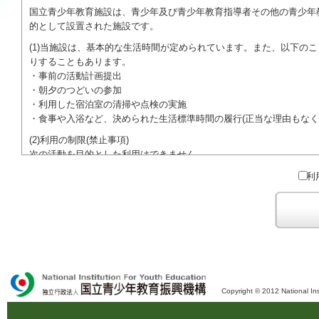
国立青少年教育施設は、青少年及び青少年教育指導者その他の青少年
的として設置された施設です。
(1)当施設は、基本的な生活時間が定められています。また、以下の
りすることもあります。
・事前の活動計画提出
・朝夕のつどいの参加
・利用した宿泊室の清掃や点検の実施
・食事や入浴など、決められた生活標準時間の履行(正当な理由もなく
(2)利用の制限(禁止事項)
次の活動を目的とした利用はできません。
●特定の政党を支持、またはこれに反対するための政治教育その他の
利
●特定の宗教を支持、またはこれに反対するための宗教教育その他の
域での勧誘活動を行ったり、自らの団体の活動をアピールする活動等)
ご利用に際しては、本約款や定められた決まりやマナーを守るととも
Copyright © 2012 National Ins
独立行政法人 国立青少年教育振興機構