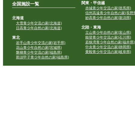
関東・甲信越
全国施設一覧
赤城青少年交流の家(群馬県)
信州高遠青少年自然の家(長野県
北海道
妙高青少年自然の家(新潟県)
大雪青少年交流の家(北海道)
北陸・東海
日高青少年自然の家(北海道)
立山青少年自然の家(富山県)
東北
能登青少年交流の家(石川県)
若狭湾青少年自然の家(福井県)
岩手山青少年交流の家(岩手県)
中央青少年交流の家(静岡県)
花山青少年自然の家(宮城県)
乗鞍青少年交流の家(岐阜県)
磐梯青少年交流の家(福島県)
那須甲子青少年自然の家(福島県)