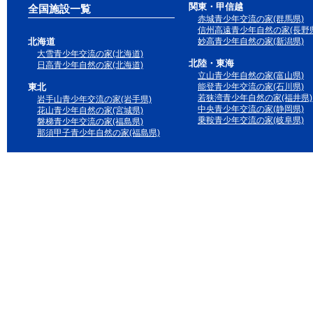
関東・甲信越
全国施設一覧
赤城青少年交流の家(群馬県)
信州高遠青少年自然の家(長野県
北海道
妙高青少年自然の家(新潟県)
大雪青少年交流の家(北海道)
北陸・東海
日高青少年自然の家(北海道)
立山青少年自然の家(富山県)
東北
能登青少年交流の家(石川県)
若狭湾青少年自然の家(福井県)
岩手山青少年交流の家(岩手県)
中央青少年交流の家(静岡県)
花山青少年自然の家(宮城県)
乗鞍青少年交流の家(岐阜県)
磐梯青少年交流の家(福島県)
那須甲子青少年自然の家(福島県)