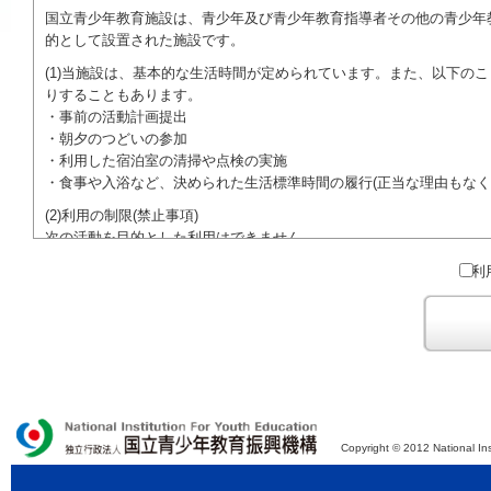
国立青少年教育施設は、青少年及び青少年教育指導者その他の青少年
的として設置された施設です。
(1)当施設は、基本的な生活時間が定められています。また、以下の
りすることもあります。
・事前の活動計画提出
・朝夕のつどいの参加
・利用した宿泊室の清掃や点検の実施
・食事や入浴など、決められた生活標準時間の履行(正当な理由もなく
(2)利用の制限(禁止事項)
次の活動を目的とした利用はできません。
●特定の政党を支持、またはこれに反対するための政治教育その他の
利
●特定の宗教を支持、またはこれに反対するための宗教教育その他の
域での勧誘活動を行ったり、自らの団体の活動をアピールする活動等)
ご利用に際しては、本約款や定められた決まりやマナーを守るととも
Copyright © 2012 National Ins
独立行政法人 国立青少年教育振興機構