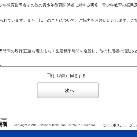
少年教育指導者その他の青少年教育関係者に対する研修、青少年教育の振興
定められています。また、以下のことについて、ご協力をお願いいたします。ご
準時間の履行(正当な理由もなく生活標準時間を逸脱し、他の利用者の活動を妨
ん。
対するための政治教育その他の政治的活動を目的とした利用
利用約款に同意する
対するための宗教教育その他の宗教的活動を目的とした利用(団体が施設内及
体の活動をアピールする活動等)
次へ
た決まりやマナーを守るとともに、他の利用団体の迷惑とならないようご協
Copyright © 2012 National Institution For Youth Education.
サイトポリシー
プラ