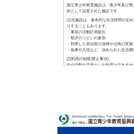
国立青少年教育施設は、青少年及び青
的として設置された施設です。
(1)当施設は、基本的な生活時間が
りすることもあります。
・事前の活動計画提出
・朝夕のつどいの参加
・利用した宿泊室の清掃や点検の実施
・食事や入浴など、決められた生活標
(2)利用の制限(禁止事項)
次の活動を目的とした利用はできませ
●特定の政党を支持、またはこれに反
●特定の宗教を支持、またはこれに反
域での勧誘活動を行ったり、自らの団
ご利用に際しては、本約款や定められ
独立行政法人 国立青少年教育振興機構