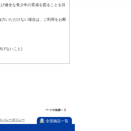
及び健全な青少年の育成を図ることを目
協力いただけない場合は、ご利用をお断
げないこと)
び施設を利用しながら他の利用者と、地
力ください。
ページの先
イバシーポリシー
頭へ
全国施設一覧