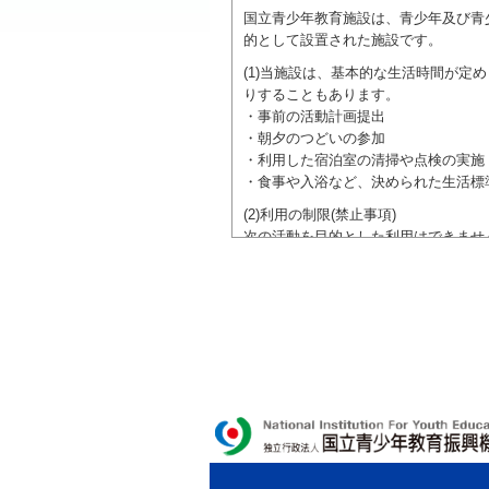
国立青少年教育施設は、青少年及び青
的として設置された施設です。
(1)当施設は、基本的な生活時間が
りすることもあります。
・事前の活動計画提出
・朝夕のつどいの参加
・利用した宿泊室の清掃や点検の実施
・食事や入浴など、決められた生活標
(2)利用の制限(禁止事項)
次の活動を目的とした利用はできませ
●特定の政党を支持、またはこれに反
●特定の宗教を支持、またはこれに反
域での勧誘活動を行ったり、自らの団
ご利用に際しては、本約款や定められ
独立行政法人 国立青少年教育振興機構