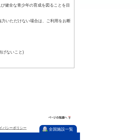
及び健全な青少年の育成を図ることを目
協力いただけない場合は、ご利用をお断
げないこと)
び施設を利用しながら他の利用者と、地
力ください。
ページの先
イバシーポリシー
頭へ
全国施設一覧