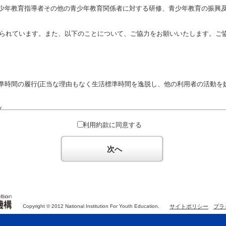
少年教育指導者その他の青少年教育関係者に対する研修、青少年教育の振興
定められています。また、以下のことについて、ご協力をお願いいたします。ご
準時間の履行(正当な理由もなく生活標準時間を逸脱し、他の利用者の活動を妨
ん。
対するための政治教育その他の政治的活動を目的とした利用
利用約款に同意する
対するための宗教教育その他の宗教的活動を目的とした利用(団体が施設内及
体の活動をアピールする活動等)
次へ
た決まりやマナーを守るとともに、他の利用団体の迷惑とならないようご協
Copyright © 2012 National Institution For Youth Education.
サイトポリシー
プラ