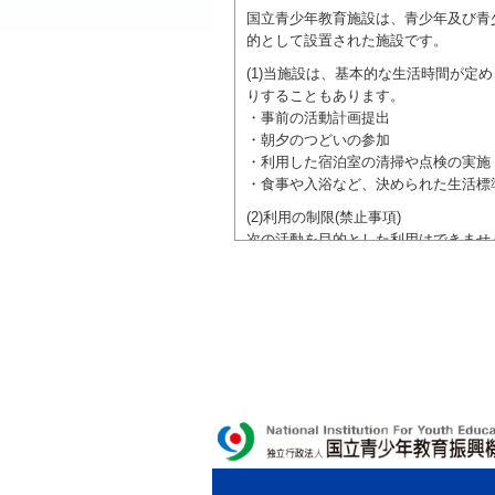
国立青少年教育施設は、青少年及び青
的として設置された施設です。
(1)当施設は、基本的な生活時間が
りすることもあります。
・事前の活動計画提出
・朝夕のつどいの参加
・利用した宿泊室の清掃や点検の実施
・食事や入浴など、決められた生活標
(2)利用の制限(禁止事項)
次の活動を目的とした利用はできませ
●特定の政党を支持、またはこれに反
●特定の宗教を支持、またはこれに反
域での勧誘活動を行ったり、自らの団
ご利用に際しては、本約款や定められ
独立行政法人 国立青少年教育振興機構