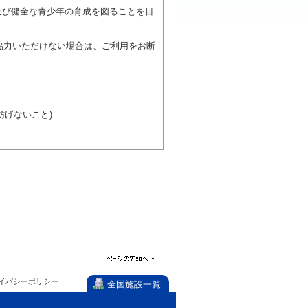
及び健全な青少年の育成を図ることを目
協力いただけない場合は、ご利用をお断
げないこと)
び施設を利用しながら他の利用者と、地
力ください。
ページの先
イバシーポリシー
頭へ
全国施設一覧