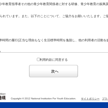
少年教育指導者その他の青少年教育関係者に対する研修、青少年教育の振興
定められています。また、以下のことについて、ご協力をお願いいたします。ご
準時間の履行(正当な理由もなく生活標準時間を逸脱し、他の利用者の活動を妨
ん。
対するための政治教育その他の政治的活動を目的とした利用
利用約款に同意する
対するための宗教教育その他の宗教的活動を目的とした利用(団体が施設内及
体の活動をアピールする活動等)
次へ
た決まりやマナーを守るとともに、他の利用団体の迷惑とならないようご協
Copyright © 2012 National Institution For Youth Education.
サイトポリシー
プラ