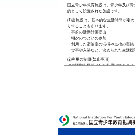
国立青少年教育施設は、青少年及び青
的として設置された施設です。
(1)当施設は、基本的な生活時間が
りすることもあります。
・事前の活動計画提出
・朝夕のつどいの参加
・利用した宿泊室の清掃や点検の実施
・食事や入浴など、決められた生活標
(2)利用の制限(禁止事項)
次の活動を目的とした利用はできませ
●特定の政党を支持、またはこれに反
●特定の宗教を支持、またはこれに反
域での勧誘活動を行ったり、自らの団
ご利用に際しては、本約款や定められ
独立行政法人 国立青少年教育振興機構