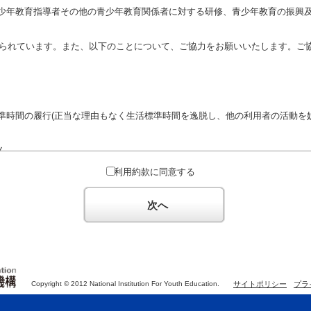
少年教育指導者その他の青少年教育関係者に対する研修、青少年教育の振興
定められています。また、以下のことについて、ご協力をお願いいたします。ご
準時間の履行(正当な理由もなく生活標準時間を逸脱し、他の利用者の活動を妨
ん。
対するための政治教育その他の政治的活動を目的とした利用
利用約款に同意する
対するための宗教教育その他の宗教的活動を目的とした利用(団体が施設内及
体の活動をアピールする活動等)
次へ
た決まりやマナーを守るとともに、他の利用団体の迷惑とならないようご協
Copyright © 2012 National Institution For Youth Education.
サイトポリシー
プラ