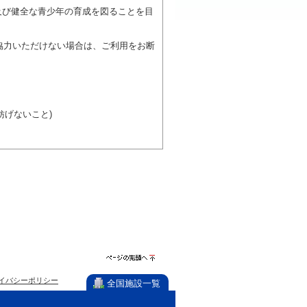
及び健全な青少年の育成を図ることを目
協力いただけない場合は、ご利用をお断
げないこと)
び施設を利用しながら他の利用者と、地
力ください。
ページの先
イバシーポリシー
頭へ
全国施設一覧