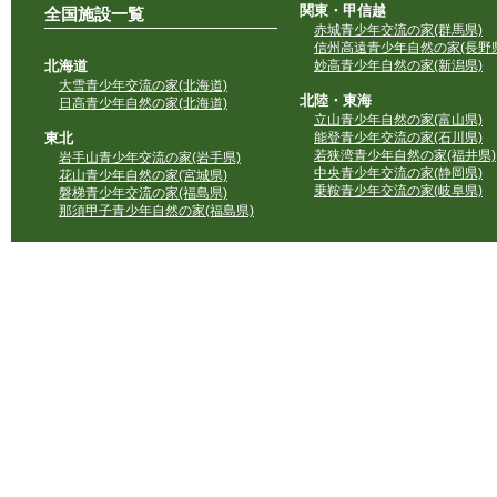
関東・甲信越
全国施設一覧
赤城青少年交流の家(群馬県)
信州高遠青少年自然の家(長野県
北海道
妙高青少年自然の家(新潟県)
大雪青少年交流の家(北海道)
北陸・東海
日高青少年自然の家(北海道)
立山青少年自然の家(富山県)
東北
能登青少年交流の家(石川県)
若狭湾青少年自然の家(福井県)
岩手山青少年交流の家(岩手県)
中央青少年交流の家(静岡県)
花山青少年自然の家(宮城県)
乗鞍青少年交流の家(岐阜県)
磐梯青少年交流の家(福島県)
那須甲子青少年自然の家(福島県)