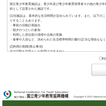
国立青少年教育施設は、青少年及び青少年教育指導者その他の青少年
的として設置された施設です。
(1)当施設は、基本的な生活時間が定められています。また、以下の
りすることもあります。
・事前の活動計画提出
・朝夕のつどいの参加
・利用した宿泊室の清掃や点検の実施
・食事や入浴など、決められた生活標準時間の履行(正当な理由もなく
(2)利用の制限(禁止事項)
次の活動を目的とした利用はできません。
●特定の政党を支持、またはこれに反対するための政治教育その他の
利
●特定の宗教を支持、またはこれに反対するための宗教教育その他の
域での勧誘活動を行ったり、自らの団体の活動をアピールする活動等)
ご利用に際しては、本約款や定められた決まりやマナーを守るととも
Copyright © 2012 National Ins
独立行政法人 国立青少年教育振興機構