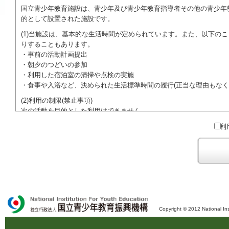
国立青少年教育施設は、青少年及び青少年教育指導者その他の青少年
的として設置された施設です。
(1)当施設は、基本的な生活時間が定められています。また、以下の
りすることもあります。
・事前の活動計画提出
・朝夕のつどいの参加
・利用した宿泊室の清掃や点検の実施
・食事や入浴など、決められた生活標準時間の履行(正当な理由もなく
(2)利用の制限(禁止事項)
次の活動を目的とした利用はできません。
●特定の政党を支持、またはこれに反対するための政治教育その他の
利
●特定の宗教を支持、またはこれに反対するための宗教教育その他の
域での勧誘活動を行ったり、自らの団体の活動をアピールする活動等)
ご利用に際しては、本約款や定められた決まりやマナーを守るととも
Copyright © 2012 National Ins
独立行政法人 国立青少年教育振興機構