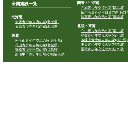
関東・甲信越
全国施設一覧
赤城青少年交流の家(群馬県)
信州高遠青少年自然の家(長野県
北海道
妙高青少年自然の家(新潟県)
大雪青少年交流の家(北海道)
北陸・東海
日高青少年自然の家(北海道)
立山青少年自然の家(富山県)
東北
能登青少年交流の家(石川県)
若狭湾青少年自然の家(福井県)
岩手山青少年交流の家(岩手県)
中央青少年交流の家(静岡県)
花山青少年自然の家(宮城県)
乗鞍青少年交流の家(岐阜県)
磐梯青少年交流の家(福島県)
那須甲子青少年自然の家(福島県)