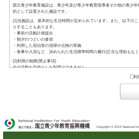
国立青少年教育施設は、青少年及び青少年教育指導者その他の青少年
的として設置された施設です。
(1)当施設は、基本的な生活時間が定められています。また、以下の
りすることもあります。
・事前の活動計画提出
・朝夕のつどいの参加
・利用した宿泊室の清掃や点検の実施
・食事や入浴など、決められた生活標準時間の履行(正当な理由もなく
(2)利用の制限(禁止事項)
次の活動を目的とした利用はできません。
●特定の政党を支持、またはこれに反対するための政治教育その他の
利
●特定の宗教を支持、またはこれに反対するための宗教教育その他の
域での勧誘活動を行ったり、自らの団体の活動をアピールする活動等)
ご利用に際しては、本約款や定められた決まりやマナーを守るととも
Copyright © 2012 National Ins
独立行政法人 国立青少年教育振興機構