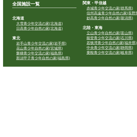
関東・甲信越
全国施設一覧
赤城青少年交流の家(群馬県)
信州高遠青少年自然の家(長野県
北海道
妙高青少年自然の家(新潟県)
大雪青少年交流の家(北海道)
北陸・東海
日高青少年自然の家(北海道)
立山青少年自然の家(富山県)
東北
能登青少年交流の家(石川県)
若狭湾青少年自然の家(福井県)
岩手山青少年交流の家(岩手県)
中央青少年交流の家(静岡県)
花山青少年自然の家(宮城県)
乗鞍青少年交流の家(岐阜県)
磐梯青少年交流の家(福島県)
那須甲子青少年自然の家(福島県)