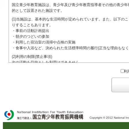
国立青少年教育施設は、青少年及び青少年教育指導者その他の青少年
的として設置された施設です。
(1)当施設は、基本的な生活時間が定められています。また、以下の
りすることもあります。
・事前の活動計画提出
・朝夕のつどいの参加
・利用した宿泊室の清掃や点検の実施
・食事や入浴など、決められた生活標準時間の履行(正当な理由もなく
(2)利用の制限(禁止事項)
次の活動を目的とした利用はできません。
●特定の政党を支持、またはこれに反対するための政治教育その他の
利
●特定の宗教を支持、またはこれに反対するための宗教教育その他の
域での勧誘活動を行ったり、自らの団体の活動をアピールする活動等)
ご利用に際しては、本約款や定められた決まりやマナーを守るととも
Copyright © 2012 National Ins
独立行政法人 国立青少年教育振興機構