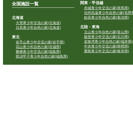
関東・甲信越
全国施設一覧
赤城青少年交流の家(群馬県)
信州高遠青少年自然の家(長野県
北海道
妙高青少年自然の家(新潟県)
大雪青少年交流の家(北海道)
北陸・東海
日高青少年自然の家(北海道)
立山青少年自然の家(富山県)
東北
能登青少年交流の家(石川県)
若狭湾青少年自然の家(福井県)
岩手山青少年交流の家(岩手県)
中央青少年交流の家(静岡県)
花山青少年自然の家(宮城県)
乗鞍青少年交流の家(岐阜県)
磐梯青少年交流の家(福島県)
那須甲子青少年自然の家(福島県)