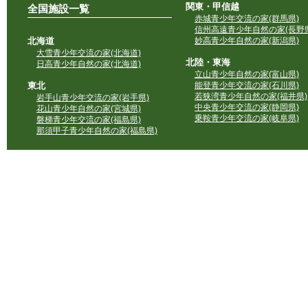
関東・甲信越
全国施設一覧
赤城青少年交流の家(群馬県)
信州高遠青少年自然の家(長野県
北海道
妙高青少年自然の家(新潟県)
大雪青少年交流の家(北海道)
北陸・東海
日高青少年自然の家(北海道)
立山青少年自然の家(富山県)
東北
能登青少年交流の家(石川県)
若狭湾青少年自然の家(福井県)
岩手山青少年交流の家(岩手県)
中央青少年交流の家(静岡県)
花山青少年自然の家(宮城県)
乗鞍青少年交流の家(岐阜県)
磐梯青少年交流の家(福島県)
那須甲子青少年自然の家(福島県)