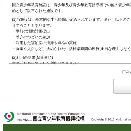
国立青少年教育施設は、青少年及び青少年教育指導者その他の青少年
的として設置された施設です。
(1)当施設は、基本的な生活時間が定められています。また、以下の
りすることもあります。
・事前の活動計画提出
・朝夕のつどいの参加
・利用した宿泊室の清掃や点検の実施
・食事や入浴など、決められた生活標準時間の履行(正当な理由もなく
(2)利用の制限(禁止事項)
次の活動を目的とした利用はできません。
●特定の政党を支持、またはこれに反対するための政治教育その他の
利
●特定の宗教を支持、またはこれに反対するための宗教教育その他の
域での勧誘活動を行ったり、自らの団体の活動をアピールする活動等)
ご利用に際しては、本約款や定められた決まりやマナーを守るととも
Copyright © 2012 National Ins
独立行政法人 国立青少年教育振興機構