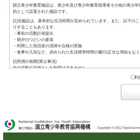
国立青少年教育施設は、青少年及び青少年教育指導者その他の青少年
的として設置された施設です。
(1)当施設は、基本的な生活時間が定められています。また、以下の
りすることもあります。
・事前の活動計画提出
・朝夕のつどいの参加
・利用した宿泊室の清掃や点検の実施
・食事や入浴など、決められた生活標準時間の履行(正当な理由もなく
(2)利用の制限(禁止事項)
次の活動を目的とした利用はできません。
●特定の政党を支持、またはこれに反対するための政治教育その他の
利
●特定の宗教を支持、またはこれに反対するための宗教教育その他の
域での勧誘活動を行ったり、自らの団体の活動をアピールする活動等)
ご利用に際しては、本約款や定められた決まりやマナーを守るととも
Copyright © 2012 National Ins
独立行政法人 国立青少年教育振興機構