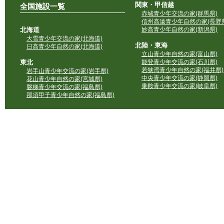
関東・甲信越
全国施設一覧
赤城青少年交流の家(群馬県)
信州高遠青少年自然の家(長野県
北海道
妙高青少年自然の家(新潟県)
大雪青少年交流の家(北海道)
北陸・東海
日高青少年自然の家(北海道)
立山青少年自然の家(富山県)
東北
能登青少年交流の家(石川県)
若狭湾青少年自然の家(福井県)
岩手山青少年交流の家(岩手県)
中央青少年交流の家(静岡県)
花山青少年自然の家(宮城県)
乗鞍青少年交流の家(岐阜県)
磐梯青少年交流の家(福島県)
那須甲子青少年自然の家(福島県)