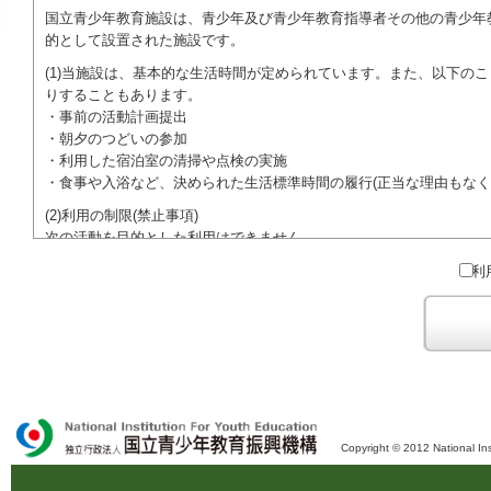
国立青少年教育施設は、青少年及び青少年教育指導者その他の青少年
的として設置された施設です。
(1)当施設は、基本的な生活時間が定められています。また、以下の
りすることもあります。
・事前の活動計画提出
・朝夕のつどいの参加
・利用した宿泊室の清掃や点検の実施
・食事や入浴など、決められた生活標準時間の履行(正当な理由もなく
(2)利用の制限(禁止事項)
次の活動を目的とした利用はできません。
●特定の政党を支持、またはこれに反対するための政治教育その他の
利
●特定の宗教を支持、またはこれに反対するための宗教教育その他の
域での勧誘活動を行ったり、自らの団体の活動をアピールする活動等)
ご利用に際しては、本約款や定められた決まりやマナーを守るととも
Copyright © 2012 National Ins
独立行政法人 国立青少年教育振興機構