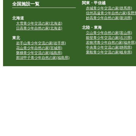
関東・甲信越
全国施設一覧
赤城青少年交流の家(群馬県)
信州高遠青少年自然の家(長野県
北海道
妙高青少年自然の家(新潟県)
大雪青少年交流の家(北海道)
北陸・東海
日高青少年自然の家(北海道)
立山青少年自然の家(富山県)
東北
能登青少年交流の家(石川県)
若狭湾青少年自然の家(福井県)
岩手山青少年交流の家(岩手県)
中央青少年交流の家(静岡県)
花山青少年自然の家(宮城県)
乗鞍青少年交流の家(岐阜県)
磐梯青少年交流の家(福島県)
那須甲子青少年自然の家(福島県)