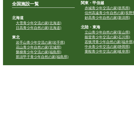
関東・甲信越
全国施設一覧
赤城青少年交流の家(群馬県)
信州高遠青少年自然の家(長野県
北海道
妙高青少年自然の家(新潟県)
大雪青少年交流の家(北海道)
北陸・東海
日高青少年自然の家(北海道)
立山青少年自然の家(富山県)
東北
能登青少年交流の家(石川県)
若狭湾青少年自然の家(福井県)
岩手山青少年交流の家(岩手県)
中央青少年交流の家(静岡県)
花山青少年自然の家(宮城県)
乗鞍青少年交流の家(岐阜県)
磐梯青少年交流の家(福島県)
那須甲子青少年自然の家(福島県)