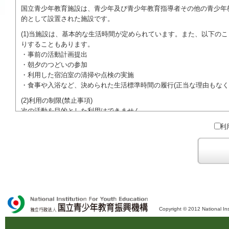
国立青少年教育施設は、青少年及び青少年教育指導者その他の青少年
的として設置された施設です。
(1)当施設は、基本的な生活時間が定められています。また、以下の
りすることもあります。
・事前の活動計画提出
・朝夕のつどいの参加
・利用した宿泊室の清掃や点検の実施
・食事や入浴など、決められた生活標準時間の履行(正当な理由もなく
(2)利用の制限(禁止事項)
次の活動を目的とした利用はできません。
●特定の政党を支持、またはこれに反対するための政治教育その他の
利
●特定の宗教を支持、またはこれに反対するための宗教教育その他の
域での勧誘活動を行ったり、自らの団体の活動をアピールする活動等)
ご利用に際しては、本約款や定められた決まりやマナーを守るととも
Copyright © 2012 National Ins
独立行政法人 国立青少年教育振興機構