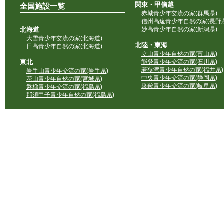
関東・甲信越
全国施設一覧
赤城青少年交流の家(群馬県)
信州高遠青少年自然の家(長野県
北海道
妙高青少年自然の家(新潟県)
大雪青少年交流の家(北海道)
北陸・東海
日高青少年自然の家(北海道)
立山青少年自然の家(富山県)
東北
能登青少年交流の家(石川県)
若狭湾青少年自然の家(福井県)
岩手山青少年交流の家(岩手県)
中央青少年交流の家(静岡県)
花山青少年自然の家(宮城県)
乗鞍青少年交流の家(岐阜県)
磐梯青少年交流の家(福島県)
那須甲子青少年自然の家(福島県)