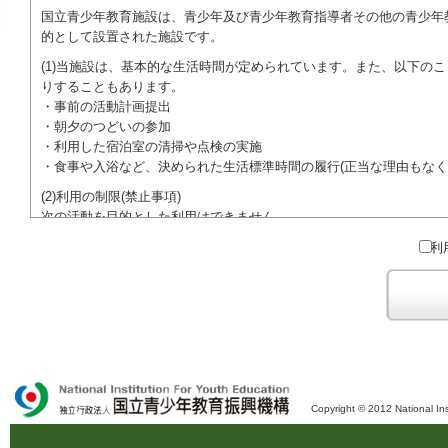
国立青少年教育施設は、青少年及び青少年教育指導者その他の青少年
的として設置された施設です。
(1)当施設は、基本的な生活時間が定められています。また、以下の
りすることもあります。
・事前の活動計画提出
・朝夕のつどいの参加
・利用した宿泊室の清掃や点検の実施
・食事や入浴など、決められた生活標準時間の履行(正当な理由もなく
(2)利用の制限(禁止事項)
次の活動を目的とした利用はできません。
●特定の政党を支持、またはこれに反対するための政治教育その他の
利
●特定の宗教を支持、またはこれに反対するための宗教教育その他の
域での勧誘活動を行ったり、自らの団体の活動をアピールする活動等)
ご利用に際しては、本約款や定められた決まりやマナーを守るととも
Copyright © 2012 National Ins
独立行政法人 国立青少年教育振興機構