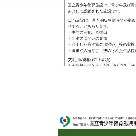
国立青少年教育施設は、青少年及び青
的として設置された施設です。
(1)当施設は、基本的な生活時間が
りすることもあります。
・事前の活動計画提出
・朝夕のつどいの参加
・利用した宿泊室の清掃や点検の実施
・食事や入浴など、決められた生活標
(2)利用の制限(禁止事項)
次の活動を目的とした利用はできませ
●特定の政党を支持、またはこれに反
●特定の宗教を支持、またはこれに反
域での勧誘活動を行ったり、自らの団
ご利用に際しては、本約款や定められ
独立行政法人 国立青少年教育振興機構