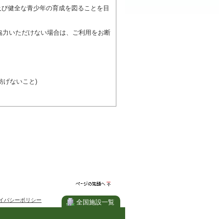
及び健全な青少年の育成を図ることを目
協力いただけない場合は、ご利用をお断
げないこと)
び施設を利用しながら他の利用者と、地
力ください。
ページの先
イバシーポリシー
頭へ
全国施設一覧