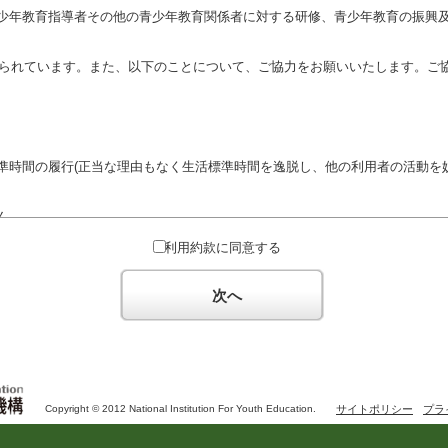
少年教育指導者その他の青少年教育関係者に対する研修、青少年教育の振興
定められています。また、以下のことについて、ご協力をお願いいたします。ご
準時間の履行(正当な理由もなく生活標準時間を逸脱し、他の利用者の活動を妨
ん。
対するための政治教育その他の政治的活動を目的とした利用
利用約款に同意する
対するための宗教教育その他の宗教的活動を目的とした利用(団体が施設内及
体の活動をアピールする活動等)
次へ
た決まりやマナーを守るとともに、他の利用団体の迷惑とならないようご協
Copyright © 2012 National Institution For Youth Education.
サイトポリシー
プラ