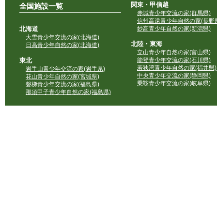
関東・甲信越
全国施設一覧
赤城青少年交流の家(群馬県)
信州高遠青少年自然の家(長野県
北海道
妙高青少年自然の家(新潟県)
大雪青少年交流の家(北海道)
北陸・東海
日高青少年自然の家(北海道)
立山青少年自然の家(富山県)
東北
能登青少年交流の家(石川県)
若狭湾青少年自然の家(福井県)
岩手山青少年交流の家(岩手県)
中央青少年交流の家(静岡県)
花山青少年自然の家(宮城県)
乗鞍青少年交流の家(岐阜県)
磐梯青少年交流の家(福島県)
那須甲子青少年自然の家(福島県)