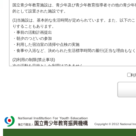
国立青少年教育施設は、青少年及び青少年教育指導者その他の青少年
的として設置された施設です。
(1)当施設は、基本的な生活時間が定められています。また、以下の
りすることもあります。
・事前の活動計画提出
・朝夕のつどいの参加
・利用した宿泊室の清掃や点検の実施
・食事や入浴など、決められた生活標準時間の履行(正当な理由もなく
(2)利用の制限(禁止事項)
次の活動を目的とした利用はできません。
●特定の政党を支持、またはこれに反対するための政治教育その他の
利
●特定の宗教を支持、またはこれに反対するための宗教教育その他の
域での勧誘活動を行ったり、自らの団体の活動をアピールする活動等)
ご利用に際しては、本約款や定められた決まりやマナーを守るととも
Copyright © 2012 National Ins
独立行政法人 国立青少年教育振興機構