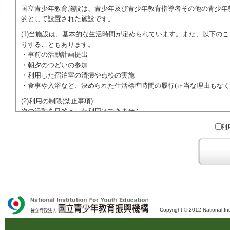
国立青少年教育施設は、青少年及び青少年教育指導者その他の青少年
的として設置された施設です。
(1)当施設は、基本的な生活時間が定められています。また、以下の
りすることもあります。
・事前の活動計画提出
・朝夕のつどいの参加
・利用した宿泊室の清掃や点検の実施
・食事や入浴など、決められた生活標準時間の履行(正当な理由もなく
(2)利用の制限(禁止事項)
次の活動を目的とした利用はできません。
●特定の政党を支持、またはこれに反対するための政治教育その他の
利
●特定の宗教を支持、またはこれに反対するための宗教教育その他の
域での勧誘活動を行ったり、自らの団体の活動をアピールする活動等)
ご利用に際しては、本約款や定められた決まりやマナーを守るととも
Copyright © 2012 National Ins
独立行政法人 国立青少年教育振興機構