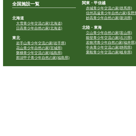
関東・甲信越
全国施設一覧
赤城青少年交流の家(群馬県)
信州高遠青少年自然の家(長野県
北海道
妙高青少年自然の家(新潟県)
大雪青少年交流の家(北海道)
北陸・東海
日高青少年自然の家(北海道)
立山青少年自然の家(富山県)
東北
能登青少年交流の家(石川県)
若狭湾青少年自然の家(福井県)
岩手山青少年交流の家(岩手県)
中央青少年交流の家(静岡県)
花山青少年自然の家(宮城県)
乗鞍青少年交流の家(岐阜県)
磐梯青少年交流の家(福島県)
那須甲子青少年自然の家(福島県)