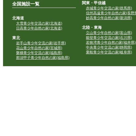
関東・甲信越
全国施設一覧
赤城青少年交流の家(群馬県)
信州高遠青少年自然の家(長野県
北海道
妙高青少年自然の家(新潟県)
大雪青少年交流の家(北海道)
北陸・東海
日高青少年自然の家(北海道)
立山青少年自然の家(富山県)
東北
能登青少年交流の家(石川県)
若狭湾青少年自然の家(福井県)
岩手山青少年交流の家(岩手県)
中央青少年交流の家(静岡県)
花山青少年自然の家(宮城県)
乗鞍青少年交流の家(岐阜県)
磐梯青少年交流の家(福島県)
那須甲子青少年自然の家(福島県)