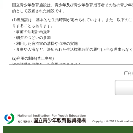
国立青少年教育施設は、青少年及び青少年教育指導者その他の青少年
的として設置された施設です。
(1)当施設は、基本的な生活時間が定められています。また、以下の
りすることもあります。
・事前の活動計画提出
・朝夕のつどいの参加
・利用した宿泊室の清掃や点検の実施
・食事や入浴など、決められた生活標準時間の履行(正当な理由もなく
(2)利用の制限(禁止事項)
次の活動を目的とした利用はできません。
●特定の政党を支持、またはこれに反対するための政治教育その他の
利
●特定の宗教を支持、またはこれに反対するための宗教教育その他の
域での勧誘活動を行ったり、自らの団体の活動をアピールする活動等)
ご利用に際しては、本約款や定められた決まりやマナーを守るととも
Copyright © 2012 National Ins
独立行政法人 国立青少年教育振興機構