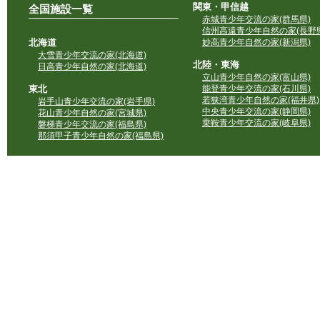
関東・甲信越
全国施設一覧
赤城青少年交流の家(群馬県)
信州高遠青少年自然の家(長野県
北海道
妙高青少年自然の家(新潟県)
大雪青少年交流の家(北海道)
北陸・東海
日高青少年自然の家(北海道)
立山青少年自然の家(富山県)
東北
能登青少年交流の家(石川県)
若狭湾青少年自然の家(福井県)
岩手山青少年交流の家(岩手県)
中央青少年交流の家(静岡県)
花山青少年自然の家(宮城県)
乗鞍青少年交流の家(岐阜県)
磐梯青少年交流の家(福島県)
那須甲子青少年自然の家(福島県)