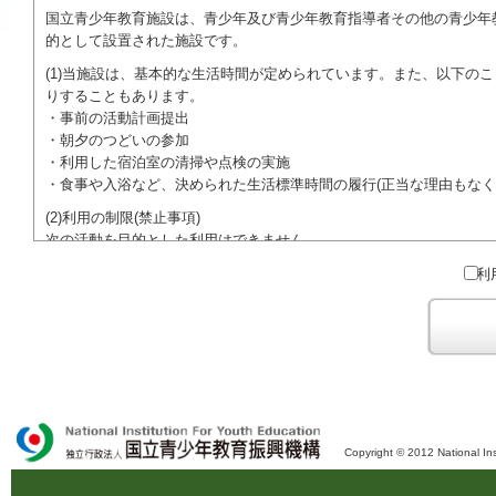
国立青少年教育施設は、青少年及び青少年教育指導者その他の青少年
的として設置された施設です。
(1)当施設は、基本的な生活時間が定められています。また、以下の
りすることもあります。
・事前の活動計画提出
・朝夕のつどいの参加
・利用した宿泊室の清掃や点検の実施
・食事や入浴など、決められた生活標準時間の履行(正当な理由もなく
(2)利用の制限(禁止事項)
次の活動を目的とした利用はできません。
●特定の政党を支持、またはこれに反対するための政治教育その他の
利
●特定の宗教を支持、またはこれに反対するための宗教教育その他の
域での勧誘活動を行ったり、自らの団体の活動をアピールする活動等)
ご利用に際しては、本約款や定められた決まりやマナーを守るととも
Copyright © 2012 National Ins
独立行政法人 国立青少年教育振興機構