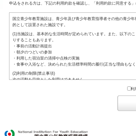
申込をされる方は、下記の利用約款を確認し、「利用約款に同意する」
国立青少年教育施設は、青少年及び青少年教育指導者その他の青少年
的として設置された施設です。
(1)当施設は、基本的な生活時間が定められています。また、以下の
りすることもあります。
・事前の活動計画提出
・朝夕のつどいの参加
・利用した宿泊室の清掃や点検の実施
・食事や入浴など、決められた生活標準時間の履行(正当な理由もなく
(2)利用の制限(禁止事項)
次の活動を目的とした利用はできません。
●特定の政党を支持、またはこれに反対するための政治教育その他の
利
●特定の宗教を支持、またはこれに反対するための宗教教育その他の
域での勧誘活動を行ったり、自らの団体の活動をアピールする活動等)
ご利用に際しては、本約款や定められた決まりやマナーを守るととも