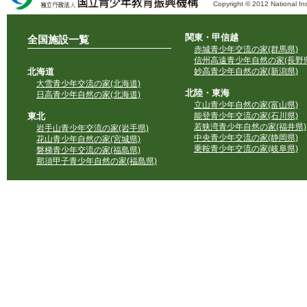
Copyright © 2012 National Ins
独立行政法人 国立青少年教育振興機構
関東・甲信越
全国施設一覧
赤城青少年交流の家(群馬県)
信州高遠青少年自然の家(長野県
北海道
妙高青少年自然の家(新潟県)
大雪青少年交流の家(北海道)
北陸・東海
日高青少年自然の家(北海道)
立山青少年自然の家(富山県)
東北
能登青少年交流の家(石川県)
若狭湾青少年自然の家(福井県)
岩手山青少年交流の家(岩手県)
中央青少年交流の家(静岡県)
花山青少年自然の家(宮城県)
乗鞍青少年交流の家(岐阜県)
磐梯青少年交流の家(福島県)
那須甲子青少年自然の家(福島県)