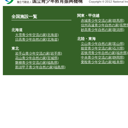
Copyright © 2012 National Ins
独立行政法人 国立青少年教育振興機構
関東・甲信越
全国施設一覧
赤城青少年交流の家(群馬県)
信州高遠青少年自然の家(長野県
北海道
妙高青少年自然の家(新潟県)
大雪青少年交流の家(北海道)
北陸・東海
日高青少年自然の家(北海道)
立山青少年自然の家(富山県)
東北
能登青少年交流の家(石川県)
若狭湾青少年自然の家(福井県)
岩手山青少年交流の家(岩手県)
中央青少年交流の家(静岡県)
花山青少年自然の家(宮城県)
乗鞍青少年交流の家(岐阜県)
磐梯青少年交流の家(福島県)
那須甲子青少年自然の家(福島県)