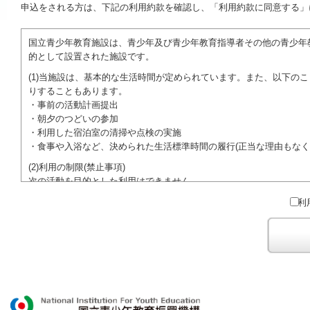
申込をされる方は、下記の利用約款を確認し、「利用約款に同意する」
国立青少年教育施設は、青少年及び青少年教育指導者その他の青少年
的として設置された施設です。
(1)当施設は、基本的な生活時間が定められています。また、以下の
りすることもあります。
・事前の活動計画提出
・朝夕のつどいの参加
・利用した宿泊室の清掃や点検の実施
・食事や入浴など、決められた生活標準時間の履行(正当な理由もなく
(2)利用の制限(禁止事項)
次の活動を目的とした利用はできません。
●特定の政党を支持、またはこれに反対するための政治教育その他の
利
●特定の宗教を支持、またはこれに反対するための宗教教育その他の
域での勧誘活動を行ったり、自らの団体の活動をアピールする活動等)
ご利用に際しては、本約款や定められた決まりやマナーを守るととも