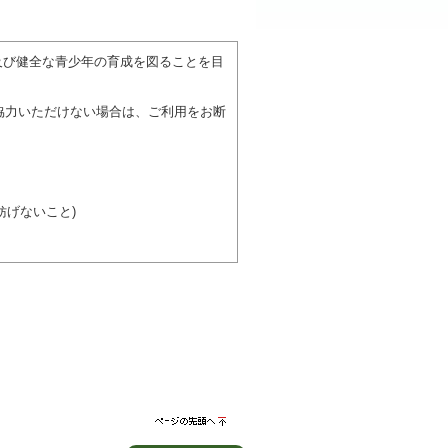
。
及び健全な青少年の育成を図ることを目
協力いただけない場合は、ご利用をお断
げないこと)
び施設を利用しながら他の利用者と、地
力ください。
ページの先