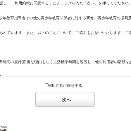
認し、「利用約款に同意する」にチェックを入れ「次へ」を押してください
少年教育指導者その他の青少年教育関係者に対する研修、青少年教育の振興
定められています。また、以下のことについて、ご協力をお願いいたします。ご
準時間の履行(正当な理由もなく生活標準時間を逸脱し、他の利用者の活動を妨
ん。
対するための政治教育その他の政治的活動を目的とした利用
利用約款に同意する
対するための宗教教育その他の宗教的活動を目的とした利用(団体が施設内及
体の活動をアピールする活動等)
次へ
た決まりやマナーを守るとともに、他の利用団体の迷惑とならないようご協