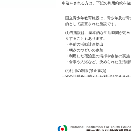
申込をされる方は、下記の利用約款を確
国立青少年教育施設は、青少年及び青
的として設置された施設です。
(1)当施設は、基本的な生活時間が
りすることもあります。
・事前の活動計画提出
・朝夕のつどいの参加
・利用した宿泊室の清掃や点検の実施
・食事や入浴など、決められた生活標
(2)利用の制限(禁止事項)
次の活動を目的とした利用はできませ
●特定の政党を支持、またはこれに反
●特定の宗教を支持、またはこれに反
域での勧誘活動を行ったり、自らの団
ご利用に際しては、本約款や定められ