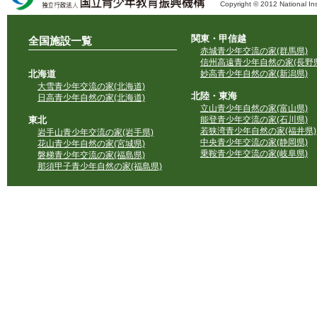
Copyright © 2012 National Ins
独立行政法人 国立青少年教育振興機構
関東・甲信越
全国施設一覧
赤城青少年交流の家(群馬県)
信州高遠青少年自然の家(長野県
北海道
妙高青少年自然の家(新潟県)
大雪青少年交流の家(北海道)
北陸・東海
日高青少年自然の家(北海道)
立山青少年自然の家(富山県)
東北
能登青少年交流の家(石川県)
若狭湾青少年自然の家(福井県)
岩手山青少年交流の家(岩手県)
中央青少年交流の家(静岡県)
花山青少年自然の家(宮城県)
乗鞍青少年交流の家(岐阜県)
磐梯青少年交流の家(福島県)
那須甲子青少年自然の家(福島県)