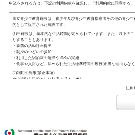
申込をされる方は、下記の利用約款を確認し、「利用約款に同意する」
国立青少年教育施設は、青少年及び青少年教育指導者その他の青少年
的として設置された施設です。
(1)当施設は、基本的な生活時間が定められています。また、以下の
りすることもあります。
・事前の活動計画提出
・朝夕のつどいの参加
・利用した宿泊室の清掃や点検の実施
・食事や入浴など、決められた生活標準時間の履行(正当な理由もなく
(2)利用の制限(禁止事項)
次の活動を目的とした利用はできません。
●特定の政党を支持、またはこれに反対するための政治教育その他の
利
●特定の宗教を支持、またはこれに反対するための宗教教育その他の
域での勧誘活動を行ったり、自らの団体の活動をアピールする活動等)
ご利用に際しては、本約款や定められた決まりやマナーを守るととも