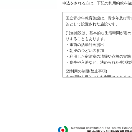
申込をされる方は、下記の利用約款を確
国立青少年教育施設は、青少年及び青
的として設置された施設です。
(1)当施設は、基本的な生活時間が
りすることもあります。
・事前の活動計画提出
・朝夕のつどいの参加
・利用した宿泊室の清掃や点検の実施
・食事や入浴など、決められた生活標
(2)利用の制限(禁止事項)
次の活動を目的とした利用はできませ
●特定の政党を支持、またはこれに反
●特定の宗教を支持、またはこれに反
域での勧誘活動を行ったり、自らの団
ご利用に際しては、本約款や定められ