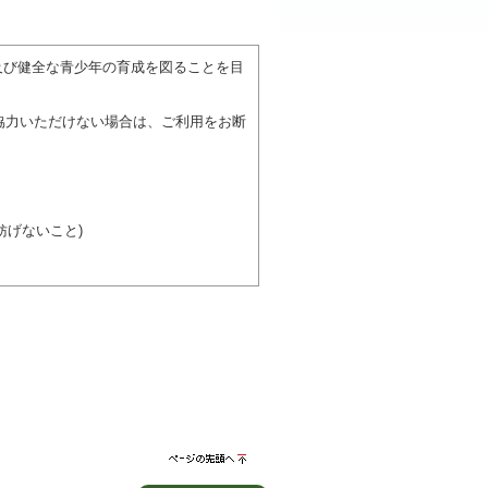
。
及び健全な青少年の育成を図ることを目
協力いただけない場合は、ご利用をお断
げないこと)
び施設を利用しながら他の利用者と、地
力ください。
ページの先