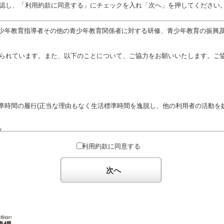
認し、「利用約款に同意する」にチェックを入れ「次へ」を押してください
少年教育指導者その他の青少年教育関係者に対する研修、青少年教育の振興
定められています。また、以下のことについて、ご協力をお願いいたします。ご
準時間の履行(正当な理由もなく生活標準時間を逸脱し、他の利用者の活動を妨
ん。
対するための政治教育その他の政治的活動を目的とした利用
利用約款に同意する
対するための宗教教育その他の宗教的活動を目的とした利用(団体が施設内及
体の活動をアピールする活動等)
次へ
た決まりやマナーを守るとともに、他の利用団体の迷惑とならないようご協