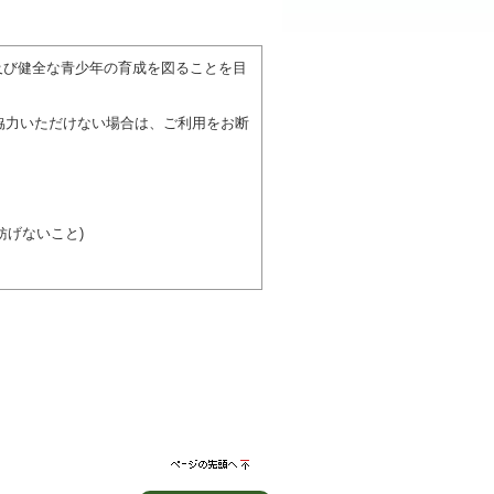
。
及び健全な青少年の育成を図ることを目
協力いただけない場合は、ご利用をお断
げないこと)
び施設を利用しながら他の利用者と、地
力ください。
ページの先