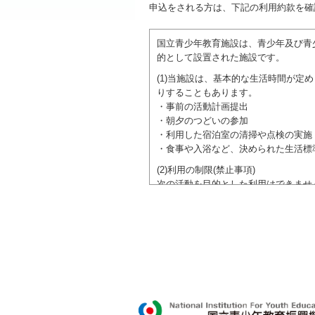
申込をされる方は、下記の利用約款を確
国立青少年教育施設は、青少年及び青
的として設置された施設です。
(1)当施設は、基本的な生活時間が
りすることもあります。
・事前の活動計画提出
・朝夕のつどいの参加
・利用した宿泊室の清掃や点検の実施
・食事や入浴など、決められた生活標
(2)利用の制限(禁止事項)
次の活動を目的とした利用はできませ
●特定の政党を支持、またはこれに反
●特定の宗教を支持、またはこれに反
域での勧誘活動を行ったり、自らの団
ご利用に際しては、本約款や定められ