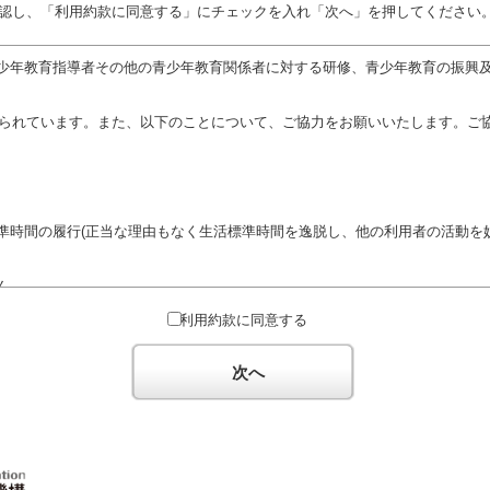
認し、「利用約款に同意する」にチェックを入れ「次へ」を押してください
少年教育指導者その他の青少年教育関係者に対する研修、青少年教育の振興
定められています。また、以下のことについて、ご協力をお願いいたします。ご
準時間の履行(正当な理由もなく生活標準時間を逸脱し、他の利用者の活動を妨
ん。
対するための政治教育その他の政治的活動を目的とした利用
利用約款に同意する
対するための宗教教育その他の宗教的活動を目的とした利用(団体が施設内及
体の活動をアピールする活動等)
次へ
た決まりやマナーを守るとともに、他の利用団体の迷惑とならないようご協