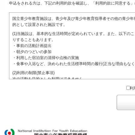
申込をされる方は、下記の利用約款を確認し、「利用約款に同意する」
国立青少年教育施設は、青少年及び青少年教育指導者その他の青少年
的として設置された施設です。
(1)当施設は、基本的な生活時間が定められています。また、以下の
りすることもあります。
・事前の活動計画提出
・朝夕のつどいの参加
・利用した宿泊室の清掃や点検の実施
・食事や入浴など、決められた生活標準時間の履行(正当な理由もなく
(2)利用の制限(禁止事項)
次の活動を目的とした利用はできません。
●特定の政党を支持、またはこれに反対するための政治教育その他の
利
●特定の宗教を支持、またはこれに反対するための宗教教育その他の
域での勧誘活動を行ったり、自らの団体の活動をアピールする活動等)
ご利用に際しては、本約款や定められた決まりやマナーを守るととも