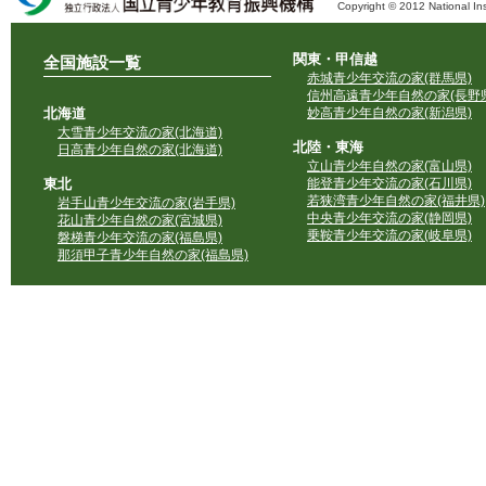
Copyright © 2012 National Ins
独立行政法人 国立青少年教育振興機構
関東・甲信越
全国施設一覧
赤城青少年交流の家(群馬県)
信州高遠青少年自然の家(長野県
北海道
妙高青少年自然の家(新潟県)
大雪青少年交流の家(北海道)
北陸・東海
日高青少年自然の家(北海道)
立山青少年自然の家(富山県)
東北
能登青少年交流の家(石川県)
若狭湾青少年自然の家(福井県)
岩手山青少年交流の家(岩手県)
中央青少年交流の家(静岡県)
花山青少年自然の家(宮城県)
乗鞍青少年交流の家(岐阜県)
磐梯青少年交流の家(福島県)
那須甲子青少年自然の家(福島県)