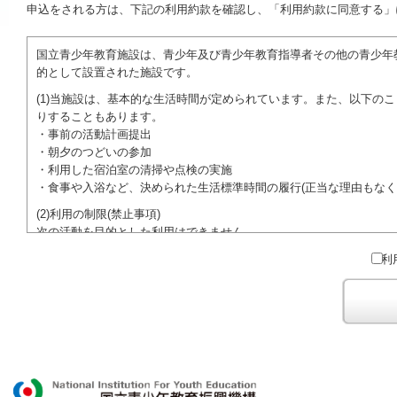
申込をされる方は、下記の利用約款を確認し、「利用約款に同意する」
国立青少年教育施設は、青少年及び青少年教育指導者その他の青少年
的として設置された施設です。
(1)当施設は、基本的な生活時間が定められています。また、以下の
りすることもあります。
・事前の活動計画提出
・朝夕のつどいの参加
・利用した宿泊室の清掃や点検の実施
・食事や入浴など、決められた生活標準時間の履行(正当な理由もなく
(2)利用の制限(禁止事項)
次の活動を目的とした利用はできません。
●特定の政党を支持、またはこれに反対するための政治教育その他の
利
●特定の宗教を支持、またはこれに反対するための宗教教育その他の
域での勧誘活動を行ったり、自らの団体の活動をアピールする活動等)
ご利用に際しては、本約款や定められた決まりやマナーを守るととも