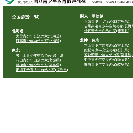
Copyright © 2012 National Ins
独立行政法人 国立青少年教育振興機構
関東・甲信越
全国施設一覧
赤城青少年交流の家(群馬県)
信州高遠青少年自然の家(長野県
北海道
妙高青少年自然の家(新潟県)
大雪青少年交流の家(北海道)
北陸・東海
日高青少年自然の家(北海道)
立山青少年自然の家(富山県)
東北
能登青少年交流の家(石川県)
若狭湾青少年自然の家(福井県)
岩手山青少年交流の家(岩手県)
中央青少年交流の家(静岡県)
花山青少年自然の家(宮城県)
乗鞍青少年交流の家(岐阜県)
磐梯青少年交流の家(福島県)
那須甲子青少年自然の家(福島県)