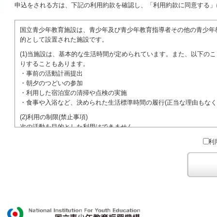
申込をされる方は、下記の利用約款を確認し、「利用約款に同意する」
国立青少年教育施設は、青少年及び青少年教育指導者その他の青少年
的として設置された施設です。
(1)当施設は、基本的な生活時間が定められています。また、以下の
りすることもあります。
・事前の活動計画提出
・朝夕のつどいの参加
・利用した宿泊室の清掃や点検の実施
・食事や入浴など、決められた生活標準時間の履行(正当な理由もなく
(2)利用の制限(禁止事項)
次の活動を目的とした利用はできません。
●特定の政党を支持、またはこれに反対するための政治教育その他の
利
●特定の宗教を支持、またはこれに反対するための宗教教育その他の
域での勧誘活動を行ったり、自らの団体の活動をアピールする活動等)
ご利用に際しては、本約款や定められた決まりやマナーを守るととも