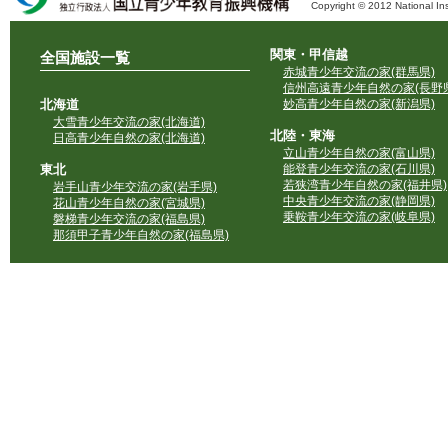
Copyright © 2012 National Ins
独立行政法人 国立青少年教育振興機構
関東・甲信越
全国施設一覧
赤城青少年交流の家(群馬県)
信州高遠青少年自然の家(長野県
北海道
妙高青少年自然の家(新潟県)
大雪青少年交流の家(北海道)
北陸・東海
日高青少年自然の家(北海道)
立山青少年自然の家(富山県)
東北
能登青少年交流の家(石川県)
若狭湾青少年自然の家(福井県)
岩手山青少年交流の家(岩手県)
中央青少年交流の家(静岡県)
花山青少年自然の家(宮城県)
乗鞍青少年交流の家(岐阜県)
磐梯青少年交流の家(福島県)
那須甲子青少年自然の家(福島県)