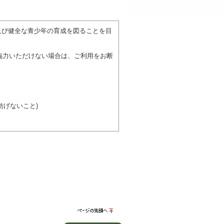
。
及び健全な青少年の育成を図ることを目
協力いただけない場合は、ご利用をお断
げないこと)
び施設を利用しながら他の利用者と、地
力ください。
ページの先