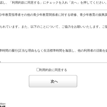
認し、「利用約款に同意する」にチェックを入れ「次へ」を押してください
少年教育指導者その他の青少年教育関係者に対する研修、青少年教育の振興
定められています。また、以下のことについて、ご協力をお願いいたします。ご
準時間の履行(正当な理由もなく生活標準時間を逸脱し、他の利用者の活動を妨
ん。
対するための政治教育その他の政治的活動を目的とした利用
利用約款に同意する
対するための宗教教育その他の宗教的活動を目的とした利用(団体が施設内及
体の活動をアピールする活動等)
次へ
た決まりやマナーを守るとともに、他の利用団体の迷惑とならないようご協