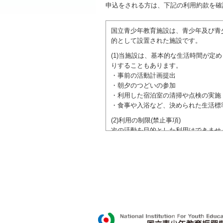
申込をされる方は、下記の利用約款を確
国立青少年教育施設は、青少年及び青
的として設置された施設です。
(1)当施設は、基本的な生活時間が
りすることもあります。
・事前の活動計画提出
・朝夕のつどいの参加
・利用した宿泊室の清掃や点検の実施
・食事や入浴など、決められた生活標
(2)利用の制限(禁止事項)
次の活動を目的とした利用はできませ
●特定の政党を支持、またはこれに反
●特定の宗教を支持、またはこれに反
域での勧誘活動を行ったり、自らの団
ご利用に際しては、本約款や定められ