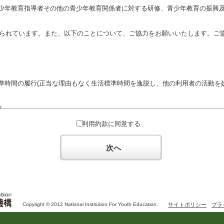
少年教育指導者その他の青少年教育関係者に対する研修、青少年教育の振興
定められています。また、以下のことについて、ご協力をお願いいたします。ご
準時間の履行(正当な理由もなく生活標準時間を逸脱し、他の利用者の活動を妨
ん。
対するための政治教育その他の政治的活動を目的とした利用
利用約款に同意する
対するための宗教教育その他の宗教的活動を目的とした利用(団体が施設内及
体の活動をアピールする活動等)
次へ
た決まりやマナーを守るとともに、他の利用団体の迷惑とならないようご協
Copyright © 2012 National Institution For Youth Education.
サイトポリシー
プラ