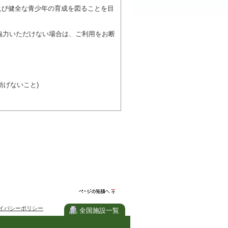
及び健全な青少年の育成を図ることを目
協力いただけない場合は、ご利用をお断
げないこと)
び施設を利用しながら他の利用者と、地
力ください。
ページの先
イバシーポリシー
頭へ
全国施設一覧