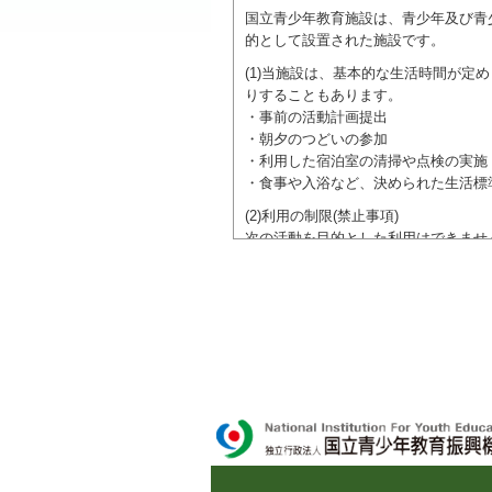
国立青少年教育施設は、青少年及び青
的として設置された施設です。
(1)当施設は、基本的な生活時間が
りすることもあります。
・事前の活動計画提出
・朝夕のつどいの参加
・利用した宿泊室の清掃や点検の実施
・食事や入浴など、決められた生活標
(2)利用の制限(禁止事項)
次の活動を目的とした利用はできませ
●特定の政党を支持、またはこれに反
●特定の宗教を支持、またはこれに反
域での勧誘活動を行ったり、自らの団
ご利用に際しては、本約款や定められ
独立行政法人 国立青少年教育振興機構