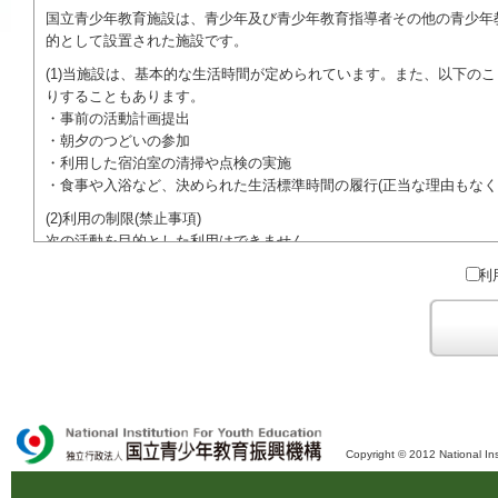
国立青少年教育施設は、青少年及び青少年教育指導者その他の青少年
的として設置された施設です。
(1)当施設は、基本的な生活時間が定められています。また、以下の
りすることもあります。
・事前の活動計画提出
・朝夕のつどいの参加
・利用した宿泊室の清掃や点検の実施
・食事や入浴など、決められた生活標準時間の履行(正当な理由もなく
(2)利用の制限(禁止事項)
次の活動を目的とした利用はできません。
●特定の政党を支持、またはこれに反対するための政治教育その他の
利
●特定の宗教を支持、またはこれに反対するための宗教教育その他の
域での勧誘活動を行ったり、自らの団体の活動をアピールする活動等)
ご利用に際しては、本約款や定められた決まりやマナーを守るととも
Copyright © 2012 National Ins
独立行政法人 国立青少年教育振興機構