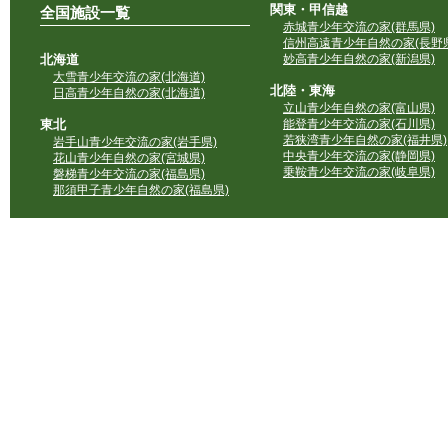
関東・甲信越
全国施設一覧
赤城青少年交流の家(群馬県)
信州高遠青少年自然の家(長野県
北海道
妙高青少年自然の家(新潟県)
大雪青少年交流の家(北海道)
北陸・東海
日高青少年自然の家(北海道)
立山青少年自然の家(富山県)
東北
能登青少年交流の家(石川県)
若狭湾青少年自然の家(福井県)
岩手山青少年交流の家(岩手県)
中央青少年交流の家(静岡県)
花山青少年自然の家(宮城県)
乗鞍青少年交流の家(岐阜県)
磐梯青少年交流の家(福島県)
那須甲子青少年自然の家(福島県)