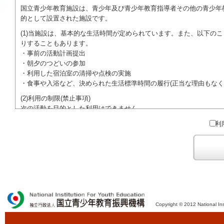
国立青少年教育施設は、青少年及び青少年教育指導者その他の青少年
的として設置された施設です。
(1)当施設は、基本的な生活時間が定められています。また、以下の
りすることもあります。
・事前の活動計画提出
・朝夕のつどいの参加
・利用した宿泊室の清掃や点検の実施
・食事や入浴など、決められた生活標準時間の履行(正当な理由もなく
(2)利用の制限(禁止事項)
次の活動を目的とした利用はできません。
●特定の政党を支持、またはこれに反対するための政治教育その他の
利
●特定の宗教を支持、またはこれに反対するための宗教教育その他の
域での勧誘活動を行ったり、自らの団体の活動をアピールする活動等)
ご利用に際しては、本約款や定められた決まりやマナーを守るととも
Copyright © 2012 National Ins
独立行政法人 国立青少年教育振興機構