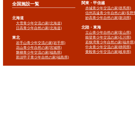
関東・甲信越
全国施設一覧
赤城青少年交流の家(群馬県)
信州高遠青少年自然の家(長野県
北海道
妙高青少年自然の家(新潟県)
大雪青少年交流の家(北海道)
北陸・東海
日高青少年自然の家(北海道)
立山青少年自然の家(富山県)
東北
能登青少年交流の家(石川県)
若狭湾青少年自然の家(福井県)
岩手山青少年交流の家(岩手県)
中央青少年交流の家(静岡県)
花山青少年自然の家(宮城県)
乗鞍青少年交流の家(岐阜県)
磐梯青少年交流の家(福島県)
那須甲子青少年自然の家(福島県)