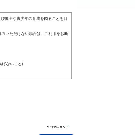
。
及び健全な青少年の育成を図ることを目
協力いただけない場合は、ご利用をお断
げないこと)
び施設を利用しながら他の利用者と、地
力ください。
ページの先