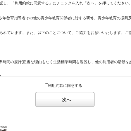
認し、「利用約款に同意する」にチェックを入れ「次へ」を押してください
少年教育指導者その他の青少年教育関係者に対する研修、青少年教育の振興
定められています。また、以下のことについて、ご協力をお願いいたします。ご
準時間の履行(正当な理由もなく生活標準時間を逸脱し、他の利用者の活動を妨
ん。
対するための政治教育その他の政治的活動を目的とした利用
利用約款に同意する
対するための宗教教育その他の宗教的活動を目的とした利用(団体が施設内及
体の活動をアピールする活動等)
次へ
た決まりやマナーを守るとともに、他の利用団体の迷惑とならないようご協