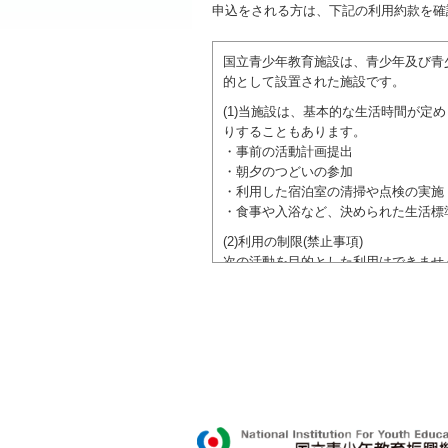
申込をされる方は、下記の利用約款を確
国立青少年教育施設は、青少年及び青
的として設置された施設です。
(1)当施設は、基本的な生活時間が
りすることもあります。
・事前の活動計画提出
・朝夕のつどいの参加
・利用した宿泊室の清掃や点検の実施
・食事や入浴など、決められた生活標
(2)利用の制限(禁止事項)
次の活動を目的とした利用はできませ
●特定の政党を支持、またはこれに反
●特定の宗教を支持、またはこれに反
域での勧誘活動を行ったり、自らの団
ご利用に際しては、本約款や定められ