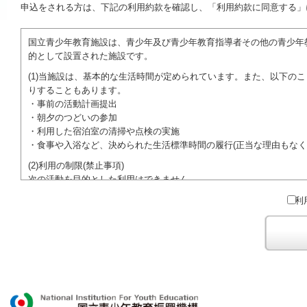
申込をされる方は、下記の利用約款を確認し、「利用約款に同意する」
国立青少年教育施設は、青少年及び青少年教育指導者その他の青少年
的として設置された施設です。
(1)当施設は、基本的な生活時間が定められています。また、以下の
りすることもあります。
・事前の活動計画提出
・朝夕のつどいの参加
・利用した宿泊室の清掃や点検の実施
・食事や入浴など、決められた生活標準時間の履行(正当な理由もなく
(2)利用の制限(禁止事項)
次の活動を目的とした利用はできません。
●特定の政党を支持、またはこれに反対するための政治教育その他の
利
●特定の宗教を支持、またはこれに反対するための宗教教育その他の
域での勧誘活動を行ったり、自らの団体の活動をアピールする活動等)
ご利用に際しては、本約款や定められた決まりやマナーを守るととも