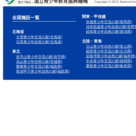
Copyright © 2012 National Ins
独立行政法人 国立青少年教育振興機構
関東・甲信越
全国施設一覧
赤城青少年交流の家(群馬県)
信州高遠青少年自然の家(長野県
北海道
妙高青少年自然の家(新潟県)
大雪青少年交流の家(北海道)
北陸・東海
日高青少年自然の家(北海道)
立山青少年自然の家(富山県)
東北
能登青少年交流の家(石川県)
若狭湾青少年自然の家(福井県)
岩手山青少年交流の家(岩手県)
中央青少年交流の家(静岡県)
花山青少年自然の家(宮城県)
乗鞍青少年交流の家(岐阜県)
磐梯青少年交流の家(福島県)
那須甲子青少年自然の家(福島県)