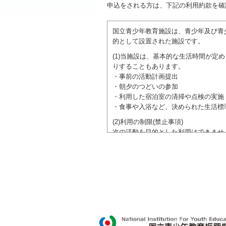
申込をされる方は、下記の利用約款を確
国立青少年教育施設は、青少年及び青
的として設置された施設です。
(1)当施設は、基本的な生活時間が
りすることもあります。
・事前の活動計画提出
・朝夕のつどいの参加
・利用した宿泊室の清掃や点検の実施
・食事や入浴など、決められた生活標
(2)利用の制限(禁止事項)
次の活動を目的とした利用はできませ
●特定の政党を支持、またはこれに反
●特定の宗教を支持、またはこれに反
域での勧誘活動を行ったり、自らの団
ご利用に際しては、本約款や定められ