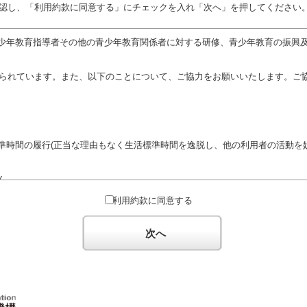
認し、「利用約款に同意する」にチェックを入れ「次へ」を押してください
少年教育指導者その他の青少年教育関係者に対する研修、青少年教育の振興
定められています。また、以下のことについて、ご協力をお願いいたします。ご
準時間の履行(正当な理由もなく生活標準時間を逸脱し、他の利用者の活動を妨
ん。
対するための政治教育その他の政治的活動を目的とした利用
利用約款に同意する
対するための宗教教育その他の宗教的活動を目的とした利用(団体が施設内及
体の活動をアピールする活動等)
次へ
た決まりやマナーを守るとともに、他の利用団体の迷惑とならないようご協