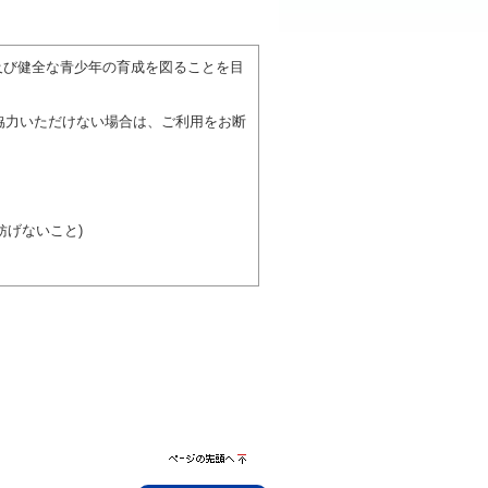
。
及び健全な青少年の育成を図ることを目
協力いただけない場合は、ご利用をお断
げないこと)
び施設を利用しながら他の利用者と、地
力ください。
ページの先