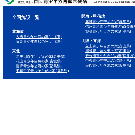
Copyright © 2012 National Ins
独立行政法人 国立青少年教育振興機構
関東・甲信越
全国施設一覧
赤城青少年交流の家(群馬県)
信州高遠青少年自然の家(長野県
北海道
妙高青少年自然の家(新潟県)
大雪青少年交流の家(北海道)
北陸・東海
日高青少年自然の家(北海道)
立山青少年自然の家(富山県)
東北
能登青少年交流の家(石川県)
若狭湾青少年自然の家(福井県)
岩手山青少年交流の家(岩手県)
中央青少年交流の家(静岡県)
花山青少年自然の家(宮城県)
乗鞍青少年交流の家(岐阜県)
磐梯青少年交流の家(福島県)
那須甲子青少年自然の家(福島県)