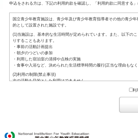
申込をされる方は、下記の利用約款を確認し、「利用約款に同意する」
国立青少年教育施設は、青少年及び青少年教育指導者その他の青少年
的として設置された施設です。
(1)当施設は、基本的な生活時間が定められています。また、以下の
りすることもあります。
・事前の活動計画提出
・朝夕のつどいの参加
・利用した宿泊室の清掃や点検の実施
・食事や入浴など、決められた生活標準時間の履行(正当な理由もなく
(2)利用の制限(禁止事項)
次の活動を目的とした利用はできません。
●特定の政党を支持、またはこれに反対するための政治教育その他の
利
●特定の宗教を支持、またはこれに反対するための宗教教育その他の
域での勧誘活動を行ったり、自らの団体の活動をアピールする活動等)
ご利用に際しては、本約款や定められた決まりやマナーを守るととも