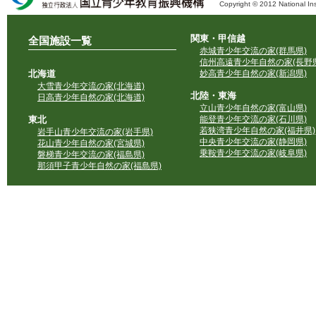
Copyright © 2012 National Ins
独立行政法人 国立青少年教育振興機構
関東・甲信越
全国施設一覧
赤城青少年交流の家(群馬県)
信州高遠青少年自然の家(長野県
北海道
妙高青少年自然の家(新潟県)
大雪青少年交流の家(北海道)
北陸・東海
日高青少年自然の家(北海道)
立山青少年自然の家(富山県)
東北
能登青少年交流の家(石川県)
若狭湾青少年自然の家(福井県)
岩手山青少年交流の家(岩手県)
中央青少年交流の家(静岡県)
花山青少年自然の家(宮城県)
乗鞍青少年交流の家(岐阜県)
磐梯青少年交流の家(福島県)
那須甲子青少年自然の家(福島県)