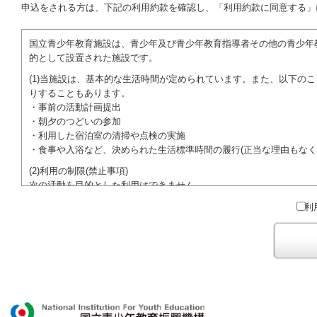
申込をされる方は、下記の利用約款を確認し、「利用約款に同意する」
国立青少年教育施設は、青少年及び青少年教育指導者その他の青少年
的として設置された施設です。
(1)当施設は、基本的な生活時間が定められています。また、以下の
りすることもあります。
・事前の活動計画提出
・朝夕のつどいの参加
・利用した宿泊室の清掃や点検の実施
・食事や入浴など、決められた生活標準時間の履行(正当な理由もなく
(2)利用の制限(禁止事項)
次の活動を目的とした利用はできません。
●特定の政党を支持、またはこれに反対するための政治教育その他の
利
●特定の宗教を支持、またはこれに反対するための宗教教育その他の
域での勧誘活動を行ったり、自らの団体の活動をアピールする活動等)
ご利用に際しては、本約款や定められた決まりやマナーを守るととも