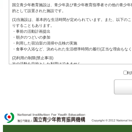
国立青少年教育施設は、青少年及び青少年教育指導者その他の青少年
的として設置された施設です。
(1)当施設は、基本的な生活時間が定められています。また、以下の
りすることもあります。
・事前の活動計画提出
・朝夕のつどいの参加
・利用した宿泊室の清掃や点検の実施
・食事や入浴など、決められた生活標準時間の履行(正当な理由もなく
(2)利用の制限(禁止事項)
次の活動を目的とした利用はできません。
●特定の政党を支持、またはこれに反対するための政治教育その他の
利
●特定の宗教を支持、またはこれに反対するための宗教教育その他の
域での勧誘活動を行ったり、自らの団体の活動をアピールする活動等)
ご利用に際しては、本約款や定められた決まりやマナーを守るととも
Copyright © 2012 National Ins
独立行政法人 国立青少年教育振興機構