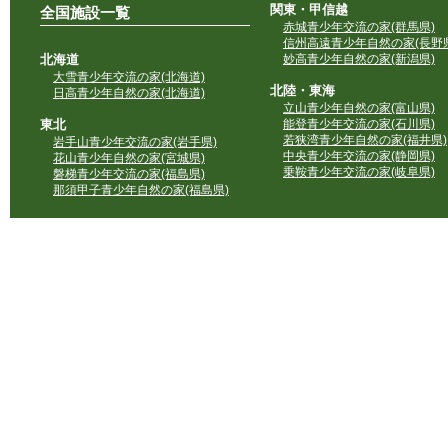
関東・甲信越
全国施設一覧
赤城青少年交流の家(群馬県)
信州高遠青少年自然の家(長野県
北海道
妙高青少年自然の家(新潟県)
大雪青少年交流の家(北海道)
北陸・東海
日高青少年自然の家(北海道)
立山青少年自然の家(富山県)
東北
能登青少年交流の家(石川県)
若狭湾青少年自然の家(福井県)
岩手山青少年交流の家(岩手県)
中央青少年交流の家(静岡県)
花山青少年自然の家(宮城県)
乗鞍青少年交流の家(岐阜県)
磐梯青少年交流の家(福島県)
那須甲子青少年自然の家(福島県)