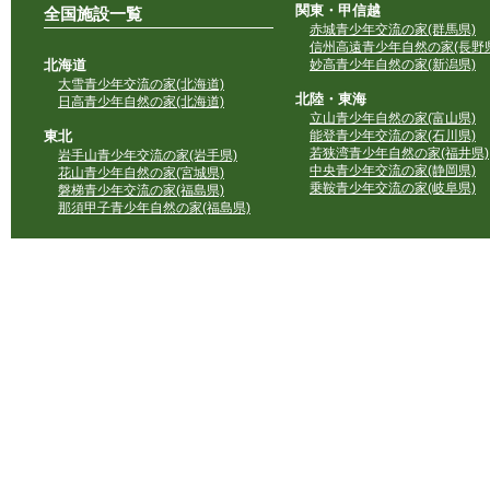
関東・甲信越
全国施設一覧
赤城青少年交流の家(群馬県)
信州高遠青少年自然の家(長野県
北海道
妙高青少年自然の家(新潟県)
大雪青少年交流の家(北海道)
北陸・東海
日高青少年自然の家(北海道)
立山青少年自然の家(富山県)
東北
能登青少年交流の家(石川県)
若狭湾青少年自然の家(福井県)
岩手山青少年交流の家(岩手県)
中央青少年交流の家(静岡県)
花山青少年自然の家(宮城県)
乗鞍青少年交流の家(岐阜県)
磐梯青少年交流の家(福島県)
那須甲子青少年自然の家(福島県)