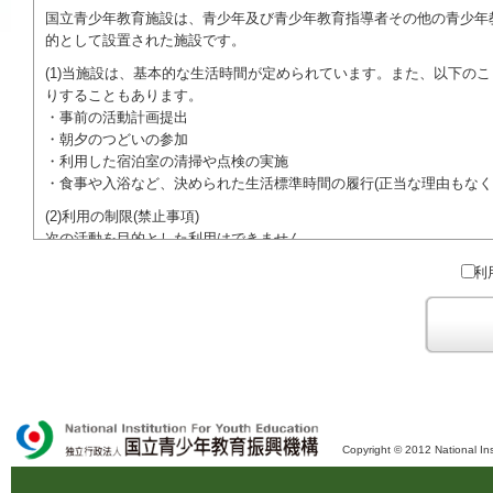
国立青少年教育施設は、青少年及び青少年教育指導者その他の青少年
的として設置された施設です。
(1)当施設は、基本的な生活時間が定められています。また、以下の
りすることもあります。
・事前の活動計画提出
・朝夕のつどいの参加
・利用した宿泊室の清掃や点検の実施
・食事や入浴など、決められた生活標準時間の履行(正当な理由もなく
(2)利用の制限(禁止事項)
次の活動を目的とした利用はできません。
●特定の政党を支持、またはこれに反対するための政治教育その他の
利
●特定の宗教を支持、またはこれに反対するための宗教教育その他の
域での勧誘活動を行ったり、自らの団体の活動をアピールする活動等)
ご利用に際しては、本約款や定められた決まりやマナーを守るととも
Copyright © 2012 National Ins
独立行政法人 国立青少年教育振興機構