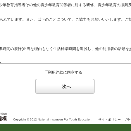
少年教育指導者その他の青少年教育関係者に対する研修、青少年教育の振興
定められています。また、以下のことについて、ご協力をお願いいたします。ご
準時間の履行(正当な理由もなく生活標準時間を逸脱し、他の利用者の活動を妨
ん。
対するための政治教育その他の政治的活動を目的とした利用
利用約款に同意する
対するための宗教教育その他の宗教的活動を目的とした利用(団体が施設内及
体の活動をアピールする活動等)
次へ
た決まりやマナーを守るとともに、他の利用団体の迷惑とならないようご協
Copyright © 2012 National Institution For Youth Education.
サイトポリシー
プラ