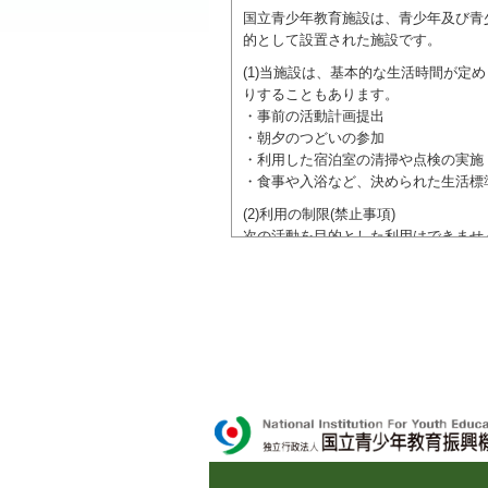
国立青少年教育施設は、青少年及び青
的として設置された施設です。
(1)当施設は、基本的な生活時間が
りすることもあります。
・事前の活動計画提出
・朝夕のつどいの参加
・利用した宿泊室の清掃や点検の実施
・食事や入浴など、決められた生活標
(2)利用の制限(禁止事項)
次の活動を目的とした利用はできませ
●特定の政党を支持、またはこれに反
●特定の宗教を支持、またはこれに反
域での勧誘活動を行ったり、自らの団
ご利用に際しては、本約款や定められ
独立行政法人 国立青少年教育振興機構