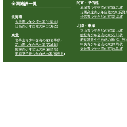
関東・甲信越
全国施設一覧
赤城青少年交流の家(群馬県)
信州高遠青少年自然の家(長野県
北海道
妙高青少年自然の家(新潟県)
大雪青少年交流の家(北海道)
北陸・東海
日高青少年自然の家(北海道)
立山青少年自然の家(富山県)
東北
能登青少年交流の家(石川県)
若狭湾青少年自然の家(福井県)
岩手山青少年交流の家(岩手県)
中央青少年交流の家(静岡県)
花山青少年自然の家(宮城県)
乗鞍青少年交流の家(岐阜県)
磐梯青少年交流の家(福島県)
那須甲子青少年自然の家(福島県)