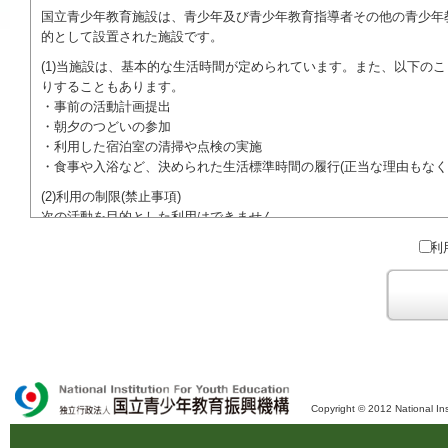
国立青少年教育施設は、青少年及び青少年教育指導者その他の青少年
的として設置された施設です。
(1)当施設は、基本的な生活時間が定められています。また、以下の
りすることもあります。
・事前の活動計画提出
・朝夕のつどいの参加
・利用した宿泊室の清掃や点検の実施
・食事や入浴など、決められた生活標準時間の履行(正当な理由もなく
(2)利用の制限(禁止事項)
次の活動を目的とした利用はできません。
●特定の政党を支持、またはこれに反対するための政治教育その他の
利
●特定の宗教を支持、またはこれに反対するための宗教教育その他の
域での勧誘活動を行ったり、自らの団体の活動をアピールする活動等)
ご利用に際しては、本約款や定められた決まりやマナーを守るととも
Copyright © 2012 National Ins
独立行政法人 国立青少年教育振興機構