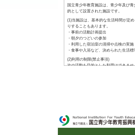
国立青少年教育施設は、青少年及び青
的として設置された施設です。
(1)当施設は、基本的な生活時間が
りすることもあります。
・事前の活動計画提出
・朝夕のつどいの参加
・利用した宿泊室の清掃や点検の実施
・食事や入浴など、決められた生活標
(2)利用の制限(禁止事項)
次の活動を目的とした利用はできませ
●特定の政党を支持、またはこれに反
●特定の宗教を支持、またはこれに反
域での勧誘活動を行ったり、自らの団
ご利用に際しては、本約款や定められ
独立行政法人 国立青少年教育振興機構