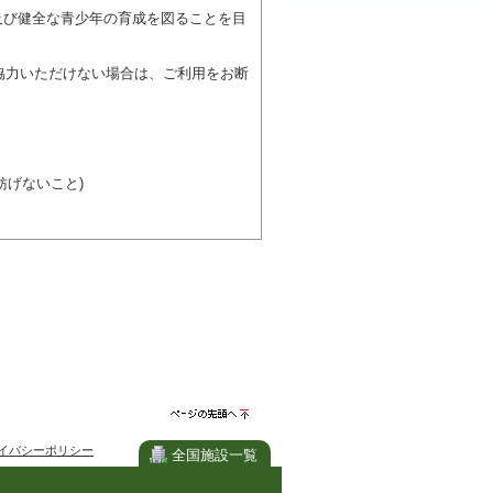
及び健全な青少年の育成を図ることを目
協力いただけない場合は、ご利用をお断
げないこと)
び施設を利用しながら他の利用者と、地
力ください。
ページの先
イバシーポリシー
頭へ
全国施設一覧