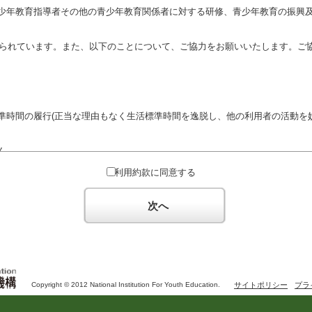
少年教育指導者その他の青少年教育関係者に対する研修、青少年教育の振興
定められています。また、以下のことについて、ご協力をお願いいたします。ご
準時間の履行(正当な理由もなく生活標準時間を逸脱し、他の利用者の活動を妨
ん。
対するための政治教育その他の政治的活動を目的とした利用
利用約款に同意する
対するための宗教教育その他の宗教的活動を目的とした利用(団体が施設内及
体の活動をアピールする活動等)
次へ
た決まりやマナーを守るとともに、他の利用団体の迷惑とならないようご協
Copyright © 2012 National Institution For Youth Education.
サイトポリシー
プラ